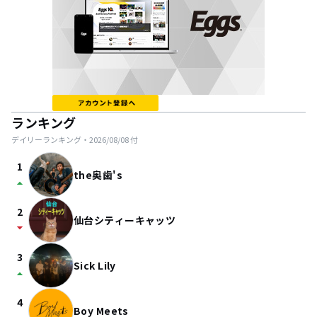
ランキング
デイリーランキング・
2026/08/08
付
1
the奥歯's
arrow_drop_up
2
仙台シティーキャッツ
arrow_drop_down
3
Sick Lily
arrow_drop_up
4
Boy Meets