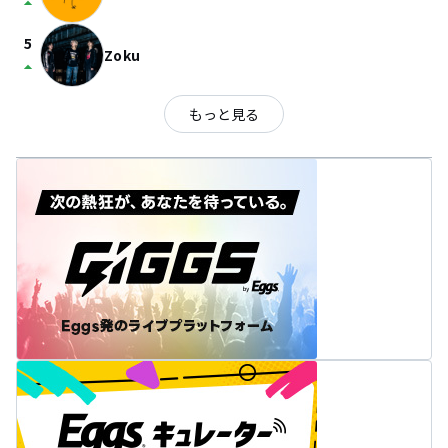
arrow_drop_up
5
Zoku
arrow_drop_up
もっと見る