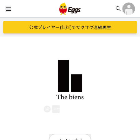
search
menu
公式プレイヤー(無料)でサクサク連続再生
The biens
EggsID：
thebiens
6
フォロワー