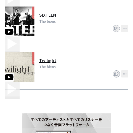
SIXTEEN
The biens
Twilight
The biens