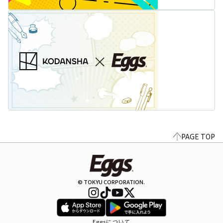
PAGE TOP
© TOKYU CORPORATION.
Eggsについて