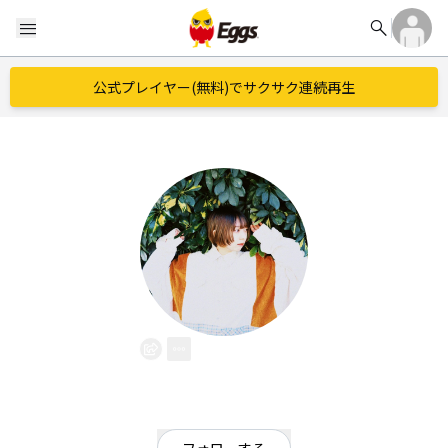
search
menu
公式プレイヤー(無料)でサクサク連続再生
町山碧
EggsID：
wan_wan_guramu
28
フォロワー