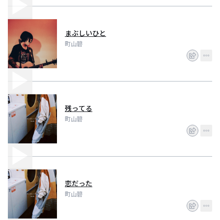
まぶしいひと
町山碧
残ってる
町山碧
恋だった
町山碧