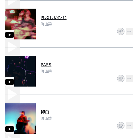
まぶしいひと
町山碧
PASS
町山碧
卵白
町山碧