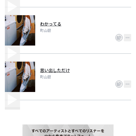
わかってる
町山碧
思い出しただけ
町山碧