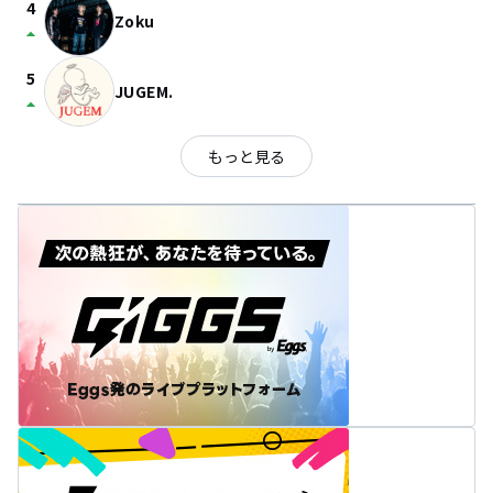
4
Zoku
arrow_drop_up
5
JUGEM.
arrow_drop_up
もっと見る