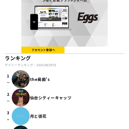
ランキング
デイリーランキング・
2026/08/09
付
1
the奥歯's
check_indeterminate_small
2
仙台シティーキャッツ
check_indeterminate_small
3
月と徒花
arrow_drop_up