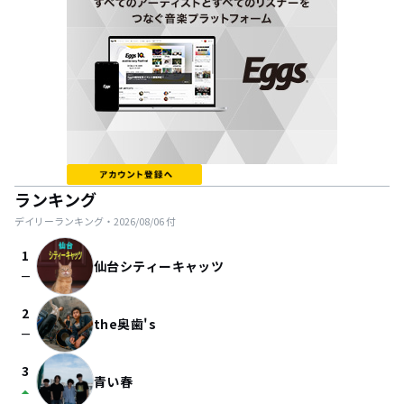
ランキング
デイリーランキング・
2026/08/06
付
1
仙台シティーキャッツ
check_indeterminate_small
2
the奥歯's
check_indeterminate_small
3
青い春
arrow_drop_up