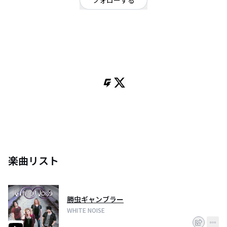
フォローする
東京都
ロック
/
パンク・メロコア・ハードコア
OFFICIAL WEBSITE
WHITE NOISE ホワイト・ノイズはスペイン出身のJAPANESE ROCKバンドで
す。 ２００８年に文化交流の地として知られているスペイン・バルセロナで
結成。
バンドコンセプトは２つ、日本語と英語で歌える女性ボーカル、NADIAの透
明感のある声とバンドの激しいロックサウンドの融合と、日本独自のJロッ
ク・Jポップサウンドをスペインや海外のロックサウンドと融合することで
す。
そのオリジナリティーが評価され、スペイン全国で１００本以上のイベント
やフェスに参加。日本語で歌えることから、オリジナル曲と同時に日本の楽
曲のカバー曲もレパートリーとして持っており、多くのアニメフェスにも出
演してきました。２０１０年には、スペインにおいて日本の影響を受けたベ
ストバンドを称える「JAPAN FEVER AWARDS」を受賞。
楽曲リスト
２０１４年には、ファーストアルバム「HIGH RISK, no return」をリリースす
ると同時に、１１公演にわたる初の日本全国ツアーを開催。このツアーで、
日本の音楽文化に刺激を受けたホワイト・ノイズは、日本での活動を目指し
て準備を開始し、２０１６年には、最新アルバム「B-SIDE STORIES」をリリ
勝虫ギャンブラー
ースすると共に、ミュージックビデオ「勝虫GAMBLER」と「FIFTY SEVEN」
を公開しました。
WHITE NOISE
ホワイト・ノイズの音楽の居場所は日本であると思い、長期にわたり日本で