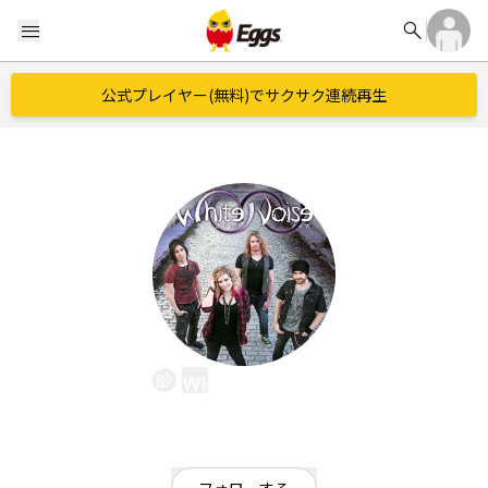
search
menu
公式プレイヤー(無料)でサクサク連続再生
WHITE NOISE
EggsID：
whitenoise
7
フォロワー