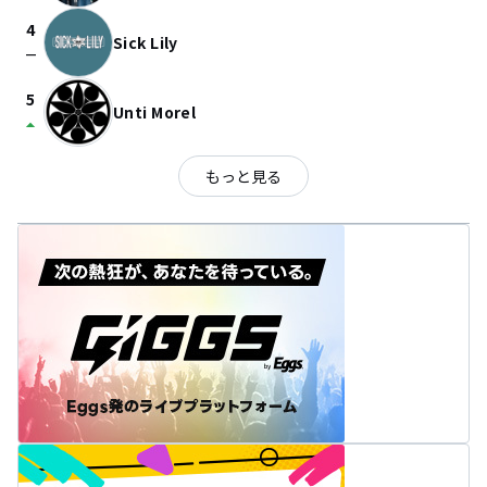
4
Sick Lily
check_indeterminate_small
5
Unti Morel
arrow_drop_up
もっと見る