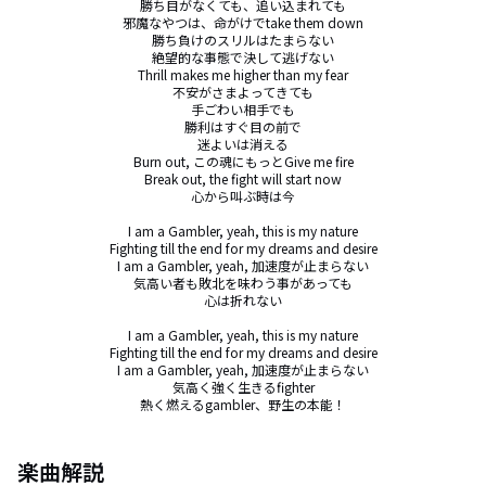
勝ち目がなくても、追い込まれても

邪魔なやつは、命がけでtake them down

勝ち負けのスリルはたまらない

絶望的な事態で決して逃げない

Thrill makes me higher than my fear

不安がさまよってきても

手ごわい相手でも

勝利はすぐ目の前で

迷よいは消える

Burn out, この魂にもっとGive me fire

Break out, the fight will start now

心から叫ぶ時は今

I am a Gambler, yeah, this is my nature

Fighting till the end for my dreams and desire

I am a Gambler, yeah, 加速度が止まらない

気高い者も敗北を味わう事があっても

心は折れない

I am a Gambler, yeah, this is my nature

Fighting till the end for my dreams and desire

I am a Gambler, yeah, 加速度が止まらない

気高く強く生きるfighter

熱く燃えるgambler、野生の本能！
楽曲解説