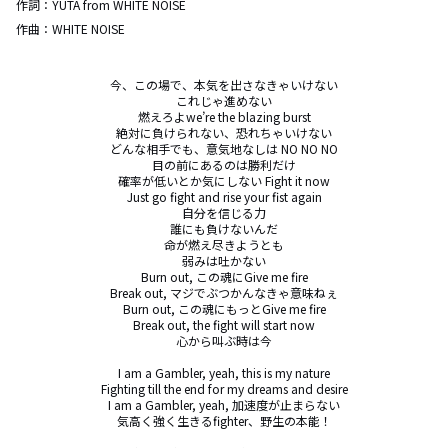
作詞：
YUTA from WHITE NOISE
作曲：
WHITE NOISE
今、この場で、本気を出さなきゃいけない

これじゃ進めない

燃えろよwe’re the blazing burst

絶対に負けられない、恐れちゃいけない

どんな相手でも、意気地なしは NO NO NO

目の前にあるのは勝利だけ

確率が低いとか気にしない Fight it now

Just go fight and rise your fist again

自分を信じる力

誰にも負けないんだ

命が燃え尽きようとも

弱みは吐かない

Burn out, この魂にGive me fire

Break out, マジでぶつかんなきゃ意味ねぇ

Burn out, この魂にもっとGive me fire

Break out, the fight will start now

心から叫ぶ時は今

I am a Gambler, yeah, this is my nature

Fighting till the end for my dreams and desire

I am a Gambler, yeah, 加速度が止まらない

気高く強く生きるfighter、野生の本能！
