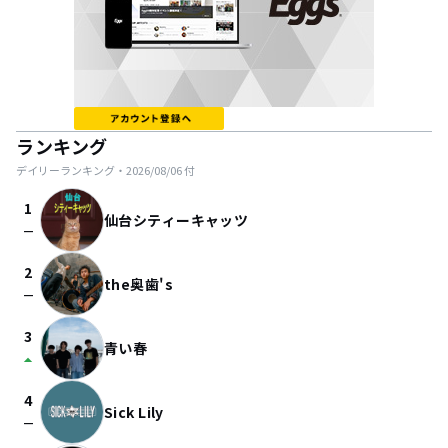
ランキング
デイリーランキング・
2026/08/06
付
1
仙台シティーキャッツ
check_indeterminate_small
2
the奥歯's
check_indeterminate_small
3
青い春
arrow_drop_up
4
Sick Lily
check_indeterminate_small