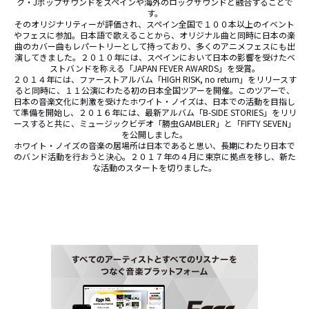
ク・Jポップサウンドをスペインや海外のロックサウンドと融合することで
す。

そのオリジナリティーが評価され、スペイン全国で１００本以上のイベント
やフェスに参加。日本語で歌えることから、オリジナル曲と同時に日本の楽
曲のカバー曲もレパートリーとして持っており、多くのアニメフェスにも出
演してきました。２０１０年には、スペインにおいて日本の影響を受けたベ
ストバンドを称える「JAPAN FEVER AWARDS」を受賞。

２０１４年には、ファーストアルバム「HIGH RISK, no return」をリリースす
ると同時に、１１公演にわたる初の日本全国ツアーを開催。このツアーで、
日本の音楽文化に刺激を受けたホワイト・ノイズは、日本での活動を目指し
て準備を開始し、２０１６年には、最新アルバム「B-SIDE STORIES」をリリ
ースすると共に、ミュージックビデオ「勝虫GAMBLER」と「FIFTY SEVEN」
を公開しました。

ホワイト・ノイズの音楽の居場所は日本であると思い、長期にわたり日本で
のバンド活動を行おうと決心。２０１７年の４月に東京に拠点を移し、新た
な活動のスタートを切りました。