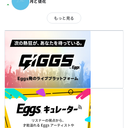
月と徒花
arrow_drop_up
もっと見る