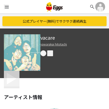
search
menu
公式プレイヤー(無料)でサクサク連続再生
vacare
yawarakai hitotachi
アーティスト情報