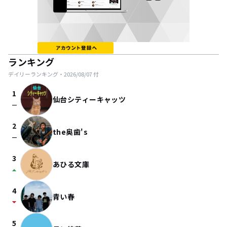
ランキング
デイリーランキング・
2026/08/07
付
1
仙台シティーキャッツ
check_indeterminate_small
2
the奥歯's
check_indeterminate_small
3
あひる文庫
arrow_drop_up
4
青い春
arrow_drop_down
5