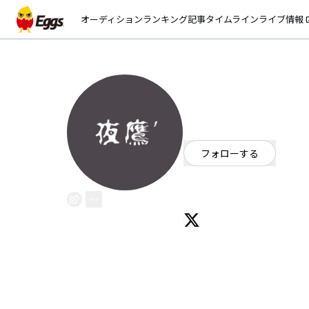
オーディション
ランキング
記事
タイムライン
ライブ情報
open_
夜鷹’
EggsID：
yodakaofficial
15
フォロワー
フォローする
愛知県
オルタナティブ
日本のバンド Gt.Vo 大村ゆう B