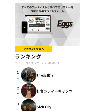
ランキング
デイリーランキング・
2026/08/08
付
1
the奥歯's
arrow_drop_up
2
仙台シティーキャッツ
arrow_drop_down
3
Sick Lily
arrow_drop_up