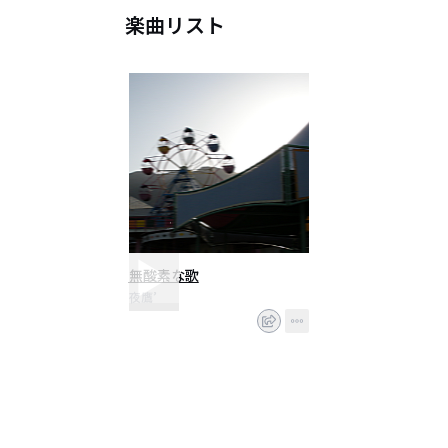
楽曲リスト
無酸素な歌
夜鷹’