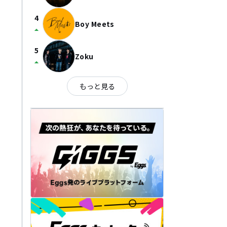
4
Boy Meets
arrow_drop_up
5
Zoku
arrow_drop_up
もっと見る