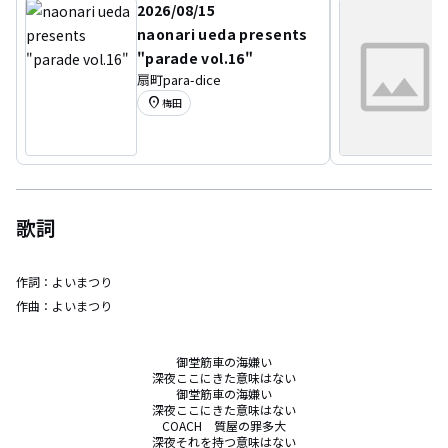
2026/08/15
naonari ueda presents
"parade vol.16"
扇町para-dice
location_on
梅田
歌詞
作詞：
よいまつり
作曲：
よいまつり
御堂筋車の海嫌い

深夜ここにきた意味はない

御堂筋車の海嫌い

深夜ここにきた意味はない

COACH　質屋の罪多大

深夜それを持つ意味はない
