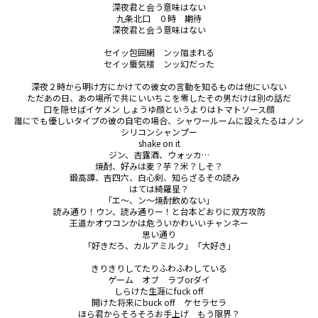
深夜君と会う意味はない

九条北口　０時　期待

深夜君と会う意味はない

セイッ包囲網　ンッ阻まれる

セイッ蜃気楼　ンッ幻だった

深夜２時から明け方にかけての彼女の言動を知るものは他にいない

ただあの日、あの場所で共にいいちこを零したその男だけは別の話だ

口を隠せばイケメン しょうゆ顔というよりはトマトソース顔

誰にでも優しいタイプの彼の自宅の場合、シャワールームに設えたるはノン
シリコンシャンプー

shake on it

ジン、杏露酒、ウォッカ…

焼酎、好みは麦？芋？米？しそ？

鍛高譚、吉四六、白心剣、知らざるその読み　

はては綺羅星？

「エ～、ン～焼酎飲めない」

読み通り！ウン、読み通りー！と台本どおりに双方攻防

王道かオワコンかは危ういかわいいチャンネー

思い通り

「好きだろ、カルアミルク」「大好き」

きりきりしてたりふわふわしている

ゲーム　オブ　ラブorダイ

しらけた生涯にfuck off

開けた将来にbuck off　ケセラセラ

ほら君からそろそろお手上げ　もう限界？
