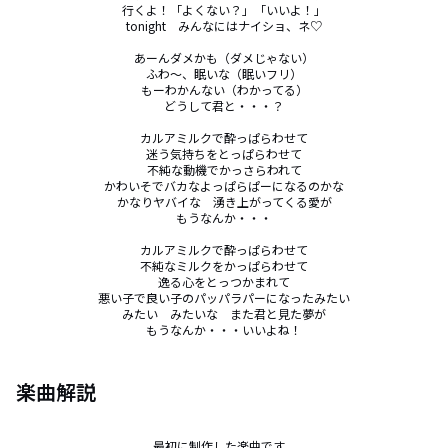
行くよ！「よくない？」「いいよ！」

tonight　みんなにはナイショ、ネ♡

あーんダメかも（ダメじゃない）

ふわ～、眠いな（眠いフリ）

もーわかんない（わかってる）

どうして君と・・・？

カルアミルクで酔っぱらわせて

迷う気持ちをとっぱらわせて

不純な動機でかっさらわれて

かわいそでバカなよっぱらぱーになるのかな

かなりヤバイな　湧き上がってくる愛が

もうなんか・・・

カルアミルクで酔っぱらわせて

不純なミルクをかっぱらわせて

逸る心をとっつかまれて

悪い子で良い子のパッパラパーになったみたい

みたい　みたいな　また君と見た夢が

もうなんか・・・いいよね！
楽曲解説
最初に制作した楽曲です。
