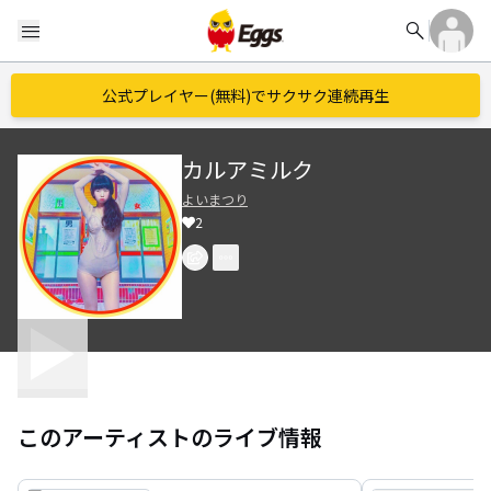
search
menu
公式プレイヤー(無料)でサクサク連続再生
カルアミルク
よいまつり
2
このアーティストのライブ情報