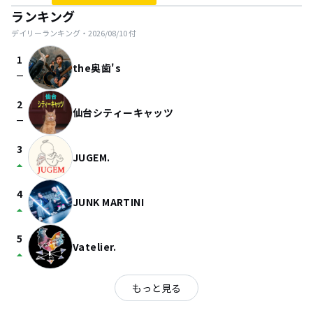
ランキング
デイリーランキング・
2026/08/10
付
1
the奥歯's
check_indeterminate_small
2
仙台シティーキャッツ
check_indeterminate_small
3
JUGEM.
arrow_drop_up
4
JUNK MARTINI
arrow_drop_up
5
Vatelier.
arrow_drop_up
もっと見る