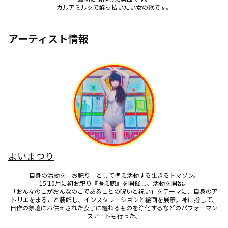
カルアミルクで酔っ払いたい女の歌です。
アーティスト情報
よいまつり
自身の活動を「お祀り」として準え活動する生きるトマソン。

15’10月に初お祀り『据え膳』を開催し、活動を開始。

「おんなのこがおんなのこであることの呪いと祝い」をテーマに、自身のア
トリエをまるごと装飾し、インスタレーションと絵画を展示。神に扮して、
自作の祭壇にお供えされた女子に纏わるものを浄化するなどのパフォーマン
スアートも行った。
