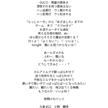
GUCCI　質屋の罪多大

深夜それを持つ意味はない

ハッ逃避行　ウッ裁かれる

ハッ走馬灯　ウッ刻まれる

「らっしゃーせ」から「あざました」までの

ゲーム　オブ　“ラブorダイ”

お涙チョーダイな過去

笑える兄弟の格好、etc…

ほら君からそろそろ魔法の言葉くる？

行くよ！「よくない？」「…いいよ！」

tonight　誰にも見つからないヨ♡

あーんダメかも

ふわ～、眠いな

もーわかんない

どうしてきみと・・・？

カルアミルクで酔っぱらわせて

迷う気持ちをとっぱらわせて

不純なミルクをかっぱらわせて

悪い子で良い子でっぱっぱらぱーになったみたい

観たい、観たいな　飛び出てくる映画

もうなんか…いいよね？

夜明けのパンツ

九条北口　０時　期待
