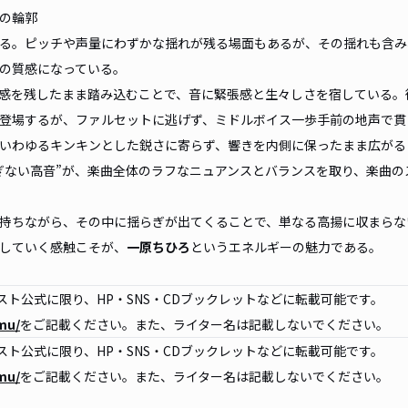
声の輪郭
る。ピッチや声量にわずかな揺れが残る場面もあるが、その揺れも含み
情の質感になっている。
感を残したまま踏み込むことで、音に緊張感と生々しさを宿している。
登場するが、ファルセットに逃げず、ミドルボイス一歩手前の地声で貫
いわゆるキンキンとした鋭さに寄らず、響きを内側に保ったまま広がる
ぎない高音”が、楽曲全体のラフなニュアンスとバランスを取り、楽曲の
持ちながら、その中に揺らぎが出てくることで、単なる高揚に収まらな
していく感触こそが、
一原ちひろ
というエネルギーの魅力である。
ト公式に限り、HP・SNS・CDブックレットなどに転載可能です。
mu/
をご記載ください。また、ライター名は記載しないでください。
ト公式に限り、HP・SNS・CDブックレットなどに転載可能です。
mu/
をご記載ください。また、ライター名は記載しないでください。