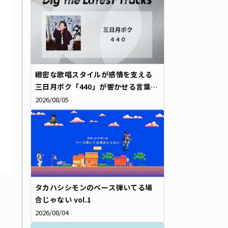
緻密な歌唱スタイルが感情を支える――
三日月ボク「440」が響かせる言葉の
重み
2026/08/05
タカハシシモンのベース弾いてる場
合じゃない vol.1
2026/08/04