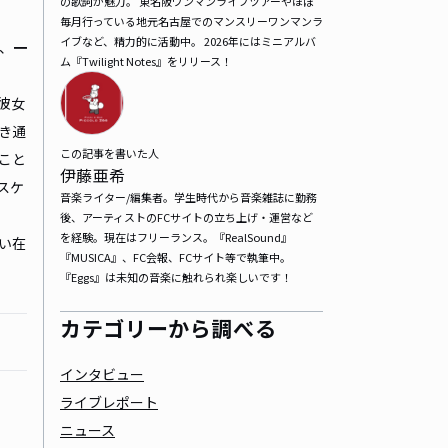
の歌詞が魅力。 東名阪ワンマンライブツアーやほぼ
毎月行っている地元名古屋でのマンスリーワンマンラ
イブなど、精力的に活動中。 2026年にはミニアルバ
、
一
ム『Twilight Notes』をリリース！
彼女
き通
この記事を書いた人
こと
伊藤亜希
スケ
音楽ライター/編集者。学生時代から音楽雑誌に勤務
後、アーティストのFCサイトの立ち上げ・運営など
を経験。現在はフリーランス。『RealSound』
い在
『MUSICA』、FC会報、FCサイト等で執筆中。
『Eggs』は未知の音楽に触れられ楽しいです！
カテゴリーから調べる
インタビュー
ライブレポート
ニュース