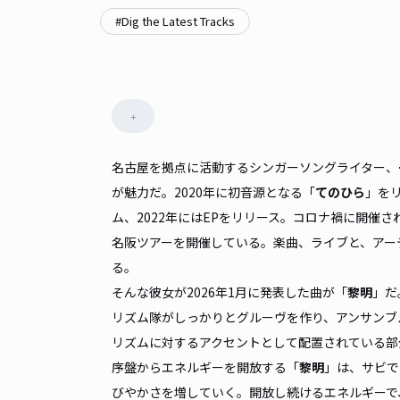
#
Dig the Latest Tracks
+
名古屋を拠点に活動するシンガーソングライター、
が魅力だ。2020年に初音源となる「
てのひら
」をリ
ム、2022年にはEPをリリース。コロナ禍に開催
名阪ツアーを開催している。楽曲、ライブと、アー
る。
そんな彼女が2026年1月に発表した曲が「
黎明
」だ
リズム隊がしっかりとグルーヴを作り、アンサンブ
リズムに対するアクセントとして配置されている
序盤からエネルギーを開放する「
黎明
」は、サビで
びやかさを増していく。開放し続けるエネルギーで