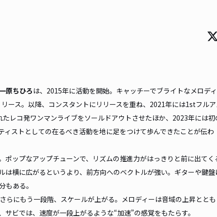
一原ちひろ
は、2015年に活動を開始。キャッチーでブライトなメロデ
リース。以降、コンスタントにリリースを重ね、2021年には1stフル
されたレコ発ワンマンライブをソールドアウトさせたほか、2023年には初
ティストとしての在るべき活動を地に足をつけて歩んできたことが伝わ
。ポップなアップチューンで、リズムの推進力がはっきりと前に出てく
ルは横に広がるというより、前方向へのベクトルが強い。ギターや鍵盤
部分もある。
さらにもう一段階、スケールが上がる。メロディーは音域の上昇ととも
、サビでは、速度が一段上がるような“加速”の感覚をもたらす。