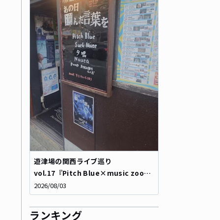
遊津場の関西ライブ巡り
vol.17『Pitch Blue×music zoo
KOBE 太陽と虎 pre「あの日選んだ言
2026/08/03
葉を」』
ランキング