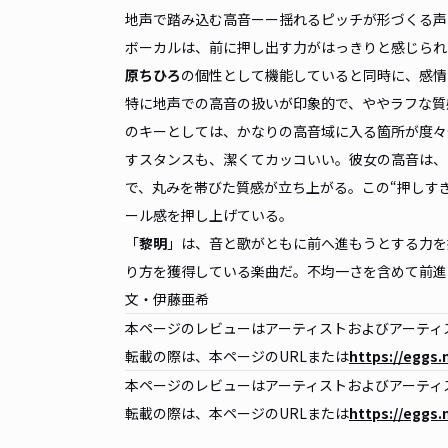
地声で踏み込む高音ーー揺れるピッチが形づくる
ボーカルは、前に押し出す力がはっきりと感じられ
原ちひろ
の個性として機能していると同時に、感
特に地声での高音の扱いが印象的で、ややラフな質
のキーとしては、かなりの高音域に入る箇所が度々
すスタンスも、潔くてカッコいい。彼女の高音は、
で、丸みを帯びた質感が立ち上がる。この“押しす
ール感を押し上げている。
「
黎明
」は、音と歌がともに前へ進もうとする力を
り方を獲得している楽曲だ。不均一さを含めて前進
文・伊藤亜希
本ページのレビューはアーティストおよびアーティス
転載の際は、本ページのURLまたは
https://eggs.
本ページのレビューはアーティストおよびアーティス
転載の際は、本ページのURLまたは
https://eggs.