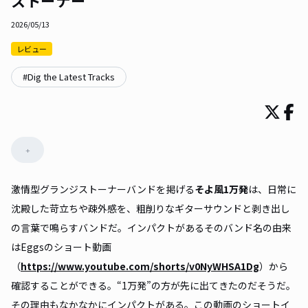
ストーナー
2026/05/13
レビュー
#
Dig the Latest Tracks
+
激情型グランジストーナーバンドを掲げる
そよ風1万発
は、日常に
沈殿した苛立ちや疎外感を、粗削りなギターサウンドと剥き出し
の言葉で鳴らすバンドだ。インパクトがあるそのバンド名の由来
はEggsのショート動画
（
https://www.youtube.com/shorts/v0NyWHSA1Dg
）から
確認することができる。“1万発”の方が先に出てきたのだそうだ。
その理由もなかなかにインパクトがある。この動画のショートイ