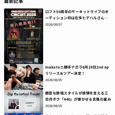
最新記事
ロフト50周年のサーキットライブのオ
ーディション枠は在多ヒデハルさんに
決定！同時にタイムテーブルも解禁に
2026/08/07
makotoニ勝手ナガラ8月29日2nd ep
リリース&ツアー決定！
2026/08/05
緻密な歌唱スタイルが感情を支える――三
日月ボク「440」が響かせる言葉の重み
2026/08/05