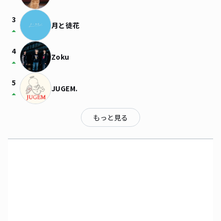
3
月と徒花
arrow_drop_up
4
Zoku
arrow_drop_up
5
JUGEM.
arrow_drop_up
もっと見る