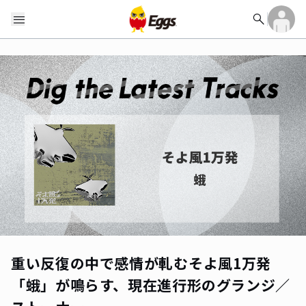
search
menu
重い反復の中で感情が軋む――そよ風1万発
「蛾」が鳴らす、現在進行形のグランジ／