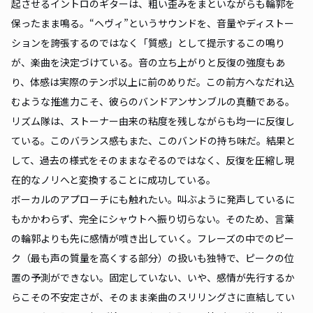
起させるイントロのギターは、粗い歪みをまといながらも輪郭を
保ったまま鳴る。“ヘヴィ”というサウンドを、音量やディストー
ションを誇張するのではなく「質感」として提示するこの鳴り
が、楽曲を決定づけている。音の立ち上がりと反復の強度もあ
り、体感は実際のテンポ以上に前のめりだ。この前方へなだれ込
むような推進力こそ、彼らのバンドアンサンブルの真髄である。
リズム隊は、ストーナー由来の粘度を残しながらも均一に反復し
ている。このバランス感もまた、このバンドの持ち味だ。結果と
して、過去の様式をそのままなぞるのではなく、反復を圧縮し現
在的なノリへと変換することに成功している。
ボーカルのアプローチにも触れたい。叫ぶように発声しているに
もかかわらず、完全にシャウトへ振り切らない。そのため、言葉
の輪郭よりも先に感情が噴き出していく。フレーズの中でのピー
ク（最も声の質量を高くする部分）の扱いも独特で、ピークの位
置の予測ができない。固定していない、いや、感情が先行するか
らこその不安定さが、そのまま楽曲のスリリングさに直結してい