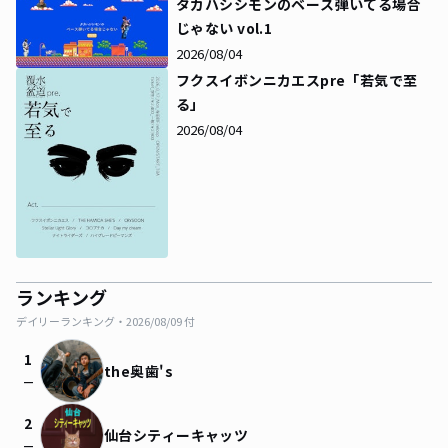
タカハシシモンのベース弾いてる場合
じゃない vol.1
2026/08/04
フクスイボンニカエスpre「若気で至
る」
2026/08/04
ランキング
デイリーランキング・
2026/08/09
付
1
the奥歯's
check_indeterminate_small
2
仙台シティーキャッツ
check_indeterminate_small