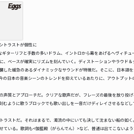
のコントラストが個性に
なギターリフと手数の多いドラム、イントロから幕をあげるヘヴィチュ
に、ベースが確実にリズムを刻んでいく。ディストーションやラウド＆
襲した緩急のあるダイナミックなサウンドが特徴だ。そこに、日本語を
今の日本の音楽シーンのトレンドを抑えているあたりに、アウトプット
の声質とアプローチだ。クリアな歌声だが、フレーズの最後を放り投げ
刻むように歌うブロックでも歌い出しを一音だけディレイさせるなどし
トラストだ。それはまるで、濁流の中にいても決して沈まない船の如く
せている。歌詞も<伽藍殿（がらんでん）>など、普通は出てこないよう