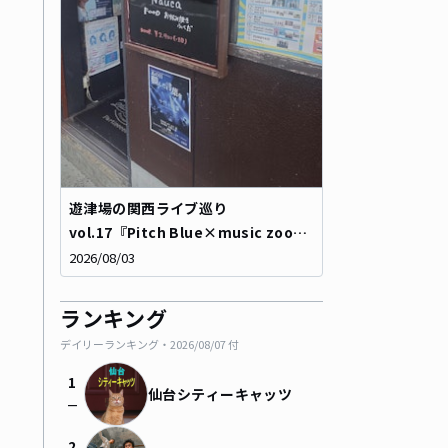
遊津場の関西ライブ巡り
vol.17『Pitch Blue×music zoo
KOBE 太陽と虎 pre「あの日選んだ言
2026/08/03
葉を」』
ランキング
デイリーランキング・
2026/08/07
付
1
仙台シティーキャッツ
check_indeterminate_small
2