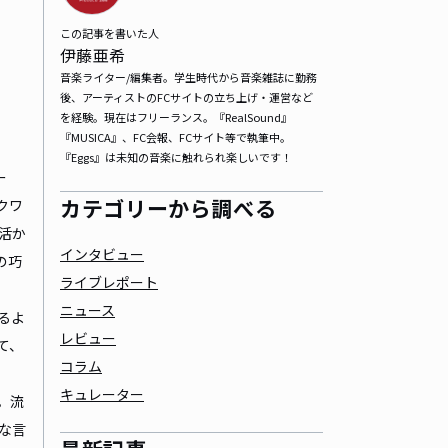
この記事を書いた人
伊藤亜希
音楽ライター/編集者。学生時代から音楽雑誌に勤務
後、アーティストのFCサイトの立ち上げ・運営など
を経験。現在はフリーランス。『RealSound』
『MUSICA』、FC会報、FCサイト等で執筆中。
『Eggs』は未知の音楽に触れられ楽しいです！
ー
カテゴリーから調べる
クワ
活か
インタビュー
の巧
ライブレポート
ニュース
るよ
レビュー
て、
コラム
キュレーター
。流
な言