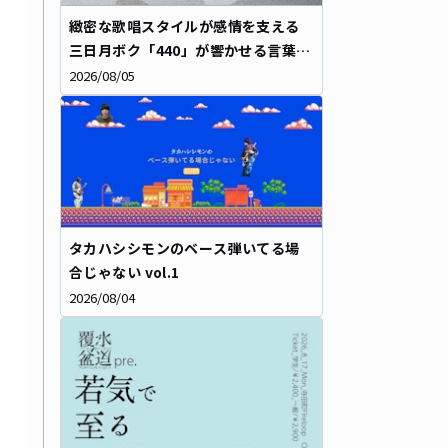
緻密な歌唱スタイルが感情を支える――
三日月ボク「440」が響かせる言葉の
重み
2026/08/05
タカハシシモンのベース弾いてる場
合じゃない vol.1
2026/08/04