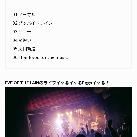
01.ノーマル
02.グッバイトレイン
03.サニー
04.恋煩い
05.天国街道
06.Thank you for the music
EVE OF THE LAINのライブ――イケるイケるEggsイケる！