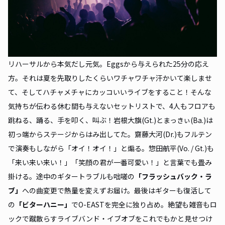
リハーサルから本気だし元気。Eggsから与えられた25分の応え
方。それは夏を先取りしたくらいワチャワチャ汗かいて楽しませ
て、そしてハチャメチャにカッコいいライブをすること！そんな
気持ちが伝わる休む間も与えないセットリストで、4人もフロアも
跳ねる、踊る、手を叩く、叫ぶ！岩根大旗(Gt.)とまっきぃ(Ba.)は
初っ端からステージからはみ出してた。齋藤大河(Dr.)もフルテン
で演奏もしながら「オイ！オイ！」と煽る。惣田航平(Vo. / Gt.)も
「来い来い来い！」「笑顔の君が一番可愛い！」と言葉でも畳み
掛ける。途中のギタートラブルも咄嗟の
「フラッシュバック・ラ
ブ」
への曲変更で熱量を変えずお届け。最後はギターも復活して
の
「
ビターハニー
」
でO-EASTを完全に独り占め。絶望も雑音もロ
ックで蹴散らすライブバンド・イブオブをこれでもかと見せつけ