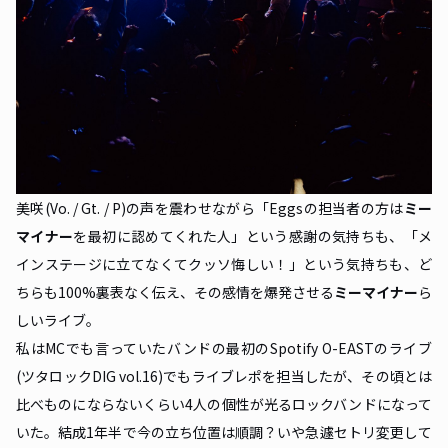
美咲(Vo. / Gt. / P)の声を震わせながら「Eggsの担当者の方は
ミー
マイナー
を最初に認めてくれた人」という感謝の気持ちも、「メ
インステージに立てなくてクッソ悔しい！」という気持ちも、ど
ちらも100%裏表なく伝え、その感情を爆発させる
ミーマイナー
ら
しいライブ。
私はMCでも言っていたバンドの最初のSpotify O-EASTのライブ
(ツタロックDIG vol.16)でもライブレポを担当したが、その頃とは
比べものにならないくらい4人の個性が光るロックバンドになって
いた。結成1年半で今の立ち位置は順調？いや急遽セトリ変更して