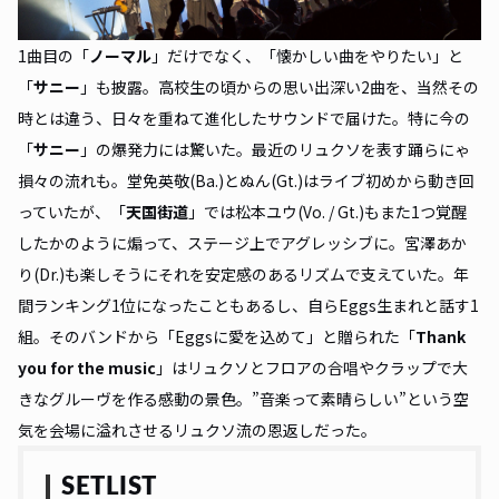
1曲目の「
ノーマル
」だけでなく、「懐かしい曲をやりたい」と
「
サニー
」も披露。高校生の頃からの思い出深い2曲を、当然その
時とは違う、日々を重ねて進化したサウンドで届けた。特に今の
「
サニー
」の爆発力には驚いた。最近のリュクソを表す踊らにゃ
損々の流れも。堂免英敬(Ba.)とぬん(Gt.)はライブ初めから動き回
っていたが、「
天国街道
」では松本ユウ(Vo. / Gt.)もまた1つ覚醒
したかのように煽って、ステージ上でアグレッシブに。宮澤あか
り(Dr.)も楽しそうにそれを安定感のあるリズムで支えていた。年
間ランキング1位になったこともあるし、自らEggs生まれと話す1
組。そのバンドから「Eggsに愛を込めて」と贈られた「
Thank
you for the music
」はリュクソとフロアの合唱やクラップで大
きなグルーヴを作る感動の景色。”音楽って素晴らしい”という空
気を会場に溢れさせるリュクソ流の恩返しだった。
SETLIST