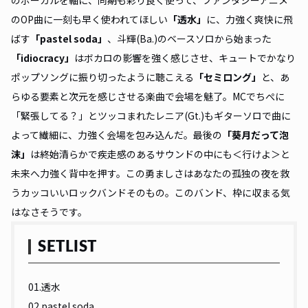
のOP曲に一刻も早く使われてほしい
「透水」
に、力強く爽快に飛
ばす
「
pastel soda
」
、斗輝(Ba.)のベースソロから始まった
「idiocracy」
はボカロの影響を強く感じさせ、キュートでかなり
ポップソングに振り切ったように聴こえる
「セミロング」
と、あ
らゆる要素と次元を感じさせる楽曲で会場を魅了。MCでちぺに
「緊張してる？」とツッコまれたレニア(Gt.)もギターソロで曲に
よって繊細に、力強く会場を包み込んだ。最後の
「葵月だって泡
沫」
は終始清らかで疾走感のあるサウンドの中にも＜行けよ＞と
未来へ力強く背中を押す。この勇ましさはあなたの孤独の夜を救
うカッコいいロックバンドそのもの。このバンド、枠に収まる気
はなさそうです。
SETLIST
01.透水
02.pastel soda