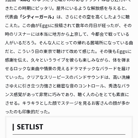
きたこの時期にピッタリ。屋外にいるような解放感を与えると、
代表曲
「
シティーガール
」
は、さらにその空を高くしたように聴
こえた。この曲がEggsに投稿されて数年の月日が経ったが、その
時のリスナーには本当に地方から上京して、今都会で戦っている
人がいるだろう。そんな人にとっての帰れる居場所になっている曲
だと、こういう日の東京で聴けて改めて感じた。その後もEggsに
感謝を伝え、久々というライブを彼らも楽しみながら、体を弾ま
せるロックな楽曲や情景の見えるドラマチックなバラードを届け
ていった。クリアなスリーピースのバンドサウンドは、高い洗練
さゆえに引き立つ力強さと緻密な音のコントロール、秀逸なバラ
ンス感覚があって非常に巧みであり、聴く人の心をとても素直に
させる。キラキラとした顔でステージを見るお客さんの顔が多か
ったのも印象的だった。
SETLIST