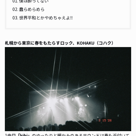
01. 僕は酔ってない
02. 蠢らめらめら
03. 世界平和とかやめちゃえよ‼︎
札幌から東京に春をもたらすロック、KOHAKU（コハク）
1曲目
「kibi」
のゆったりと暖かみのあるサウンドは春も近付いて