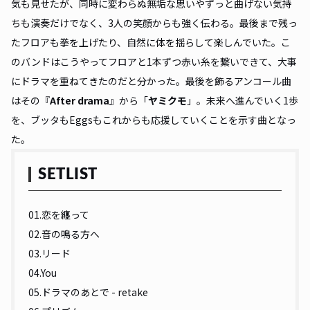
気も見せたが、同時に変わらぬ無垢な思いやずっと曲げない気持
ちも演奏だけでなく、3人の笑顔からも強く伝わる。最後まで残っ
たフロアも拳を上げたり、自然に体を揺らして楽しんでいた。こ
のバンドはこうやってフロアと1本ずつ赤い糸を繋いできて、大事
にドラマを重ねてきたのだと分かった。最後を飾るアンコール曲
はその『
After drama
』から「
ヤミクモ
」。未来へ進んでいく1歩
を、ブッタもEggsもこれからも応援していくことを示す曲となっ
た。
SETLIST
01.恋を纏って
02.音の鳴る方へ
03.リード
04.You
05.ドラマのあとで - retake