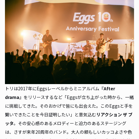
トリは2017年にEggsレーベルからミニアルバム『
After
drama
』をリリースするなど「Eggsが立ち上がった時から、一緒
に挑戦してきた。そのおかげで皆にも出会えた。このEggsと手を
繋いできたことを今日証明したい」と意気込む
リアクション ザ ブ
ッタ
。その安心感のあるメロディーと迫力のあるステージング
は、さすが来年20周年のバンド。大人の頼もしいカッコよさや色