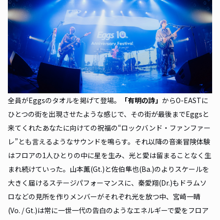
全員がEggsのタオルを掲げて登場。
「有明の詩」
からO-EASTに
ひとつの街を出現させたような感じで、その街が最後までEggsと
来てくれたあなたに向けての祝福の“ロックバンド・ファンファー
レ”とも言えるようなサウンドを鳴らす。それ以降の音楽冒険体験
はフロアの1人ひとりの中に星を生み、光と愛は留まることなく生
まれ続けていった。山本薫(Gt.)と佐伯隼也(Ba.)のよりスケールを
大きく届けるステージパフォーマンスに、秦愛翔(Dr.)もドラムソ
ロなどの見所を作りメンバーがそれぞれ光を放つ中、宮崎一晴
(Vo. / Gt.)は常に一世一代の告白のようなエネルギーで愛をフロア