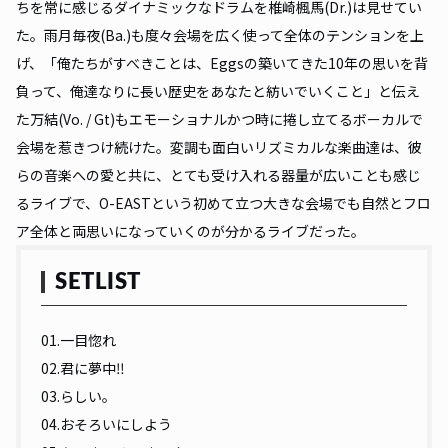
ちを常に感じるダイナミックなドラムを椎崎楓馬(Dr.)は見せてい
た。雨月毎夜(Ba.)も度々会場を広く使って全体のテンションを上
げ、「俺たちがすべきことは、Eggsの築いてきた10年の思いを背
負って、俺達なりに長い歴史をあなたと紡いでいくこと」と伝え
た万結(Vo. / Gt)もエモーショナルかつ時に捲し立てるボーカルで
会場を惹きつけ続けた。変調も面白いリズミカルな楽曲達は、彼
らの音楽への愛と共に、とても受け入れる器量が広いことも感じ
るライブで、O-EASTという初めて立つ大きな会場でも自然とフロ
ア全体と両思いになっていくのが分かるライブだった。
SETLIST
01.一目惚れ
02.君に夢中‼︎
03.らしい。
04.おそろいにしよう