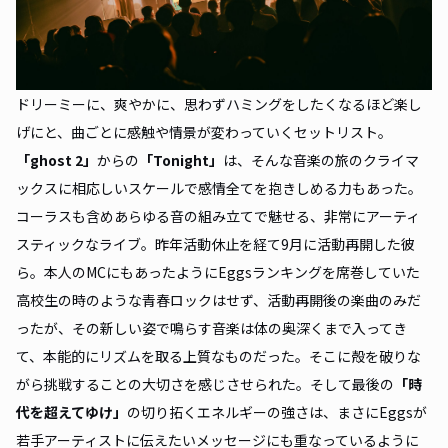
ドリーミーに、爽やかに、思わずハミングをしたくなるほど楽し
げにと、曲ごとに感触や情景が変わっていくセットリスト。
「ghost 2」
からの
「Tonight」
は、そんな音楽の旅のクライマ
ックスに相応しいスケールで感情全てを抱きしめる力もあった。
コーラスも含めあらゆる音の組み立てで魅せる、非常にアーティ
スティックなライブ。昨年活動休止を経て9月に活動再開した彼
ら。本人のMCにもあったようにEggsランキングを席巻していた
高校生の時のような青春ロックはせず、活動再開後の楽曲のみだ
ったが、その新しい姿で鳴らす音楽は体の奥深くまで入ってき
て、本能的にリズムを取る上質なものだった。そこに殻を破りな
がら挑戦することの大切さを感じさせられた。そして最後の
「時
代を超えてゆけ」
の切り拓くエネルギーの強さは、まさにEggsが
若手アーティストに伝えたいメッセージにも重なっているように