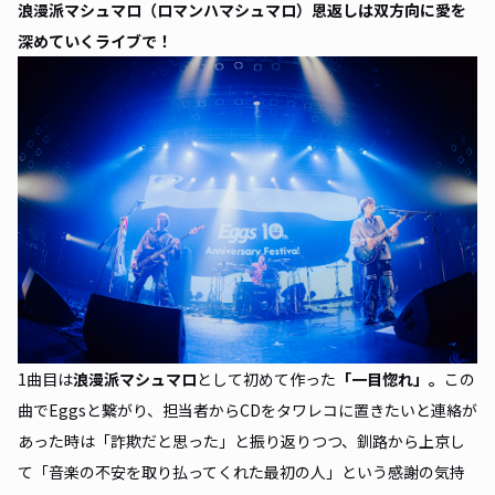
浪漫派マシュマロ（ロマンハマシュマロ）恩返しは双方向に愛を
深めていくライブで！
1曲目は
浪漫派マシュマロ
として初めて作った
「
一目惚れ
」。
この
曲でEggsと繋がり、担当者からCDをタワレコに置きたいと連絡が
あった時は「詐欺だと思った」と振り返りつつ、釧路から上京し
て「音楽の不安を取り払ってくれた最初の人」という感謝の気持