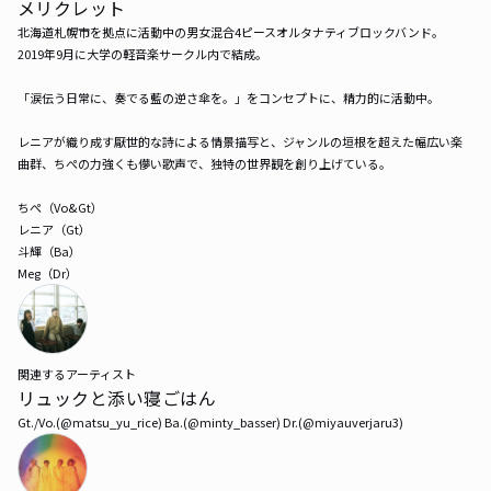
メリクレット
北海道札幌市を拠点に活動中の男女混合4ピースオルタナティブロックバンド。

2019年9月に大学の軽音楽サークル内で結成。

「涙伝う日常に、奏でる藍の逆さ傘を。」をコンセプトに、精力的に活動中。

レニアが織り成す厭世的な詩による情景描写と、ジャンルの垣根を超えた幅広い楽
曲群、ちぺの力強くも儚い歌声で、独特の世界観を創り上げている。

ちぺ（Vo&Gt）

レニア（Gt）

斗輝（Ba）

Meg（Dr）
関連するアーティスト
リュックと添い寝ごはん
Gt./Vo.(@matsu_yu_rice) Ba.(@minty_basser) Dr.(@miyauverjaru3)