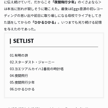
に伝え続けていて、だからこそ
「
夜間飛行少年
」
の＜さよなら＞
は本当に別れが寂しそうに聴こえた。最後はEggs音源の初レコー
ディングの思い出や前日に取り壊しになる母校でライブをしてき
た話をしてからの
「ひかるひかる」
。いつまでも光り続ける記憶
を与えたのであった。
SETLIST
01.有明の詩
02.スターダスト・ジャーニー
03.ヨエツアルカイハ1番街の時計塔
04.夜間飛行
05.夜間飛行少年
06.ひかるひかる