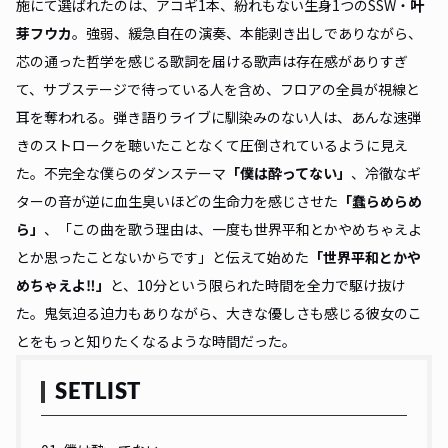
施にて選ばれたのは、アコギ1本、紛れもない生身1つのSSW・
叶
芽フウカ
。強弱、緩急自在の演奏、本能剥き出しでありながら、
芯の通った哲学を感じる歌詞を届ける歌声は存在感がありすぎ
て、サブステージで待っている人を含め、フロアの全員が視線と
耳を奪われる。弾き語りライブに馴染みのない人は、あんな速弾
きのストロークを聴いたことなくて圧倒されているように見え
た。不完全な僕らのダンステーマ
「
僕は酔ってない
」
、冷徹なギ
ターの音が逆に血生臭いほどの生命力を感じさせた
「
蠢らめらめ
ら
」
、「この曲を歌う理由は、一度も世界平和とかやめちゃえよ
とか思ったことないからです」と伝えて始めた
「
世界平和とかや
めちゃえよ‼︎
」
と、10分という限られた時間を全力で駆け抜け
た。鬼気迫る迫力もありながら、大きな優しさも感じる彼女のこ
とをもっと知りたくなるような時間だった。
SETLIST