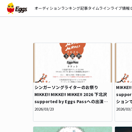
オーディション
ランキング
記事
タイムライン
ライブ情報
open_
シンガーソングライターのお祭り
MIKKE!
MIKKE!! MIKKE!! MIKKE!! 2026 下北沢
suppo
supported by Eggs Passへの出演者
ション
最終発表！！
の出演
2026/03/23
2026/03/