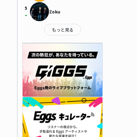
5
Zoku
arrow_drop_up
もっと見る