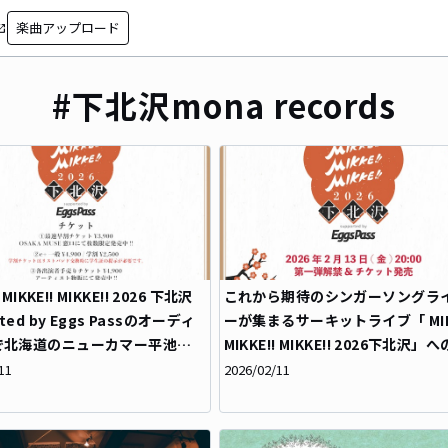
楽曲アップロード
in_new
#下北沢mona records
! MIKKE!! MIKKE!! 2026 下北沢
これから期待のシンガーソングラ
rted by Eggs Passのオーディ
ーが集まるサーキットライブ「 MIKK
で北海道のニューカマー平池桜
MIKKE!! MIKKE!! 2026下北沢」
が決定！！
演を賭けたオーディションがいよ
11
2026/02/11
スタート