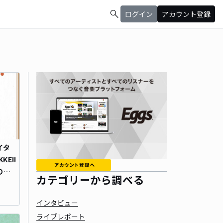
search
ログイン
アカウント登録
イタ
E!!
への出
カテゴリーから調べる
いよ
インタビュー
ライブレポート