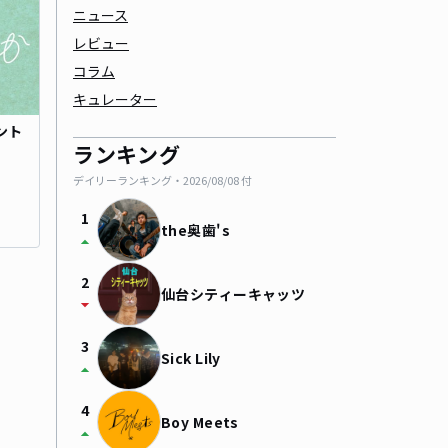
ニュース
レビュー
コラム
キュレーター
ント
ランキング
デイリーランキング・
2026/08/08
付
1
the奥歯's
arrow_drop_up
2
仙台シティーキャッツ
arrow_drop_down
3
Sick Lily
arrow_drop_up
4
Boy Meets
arrow_drop_up