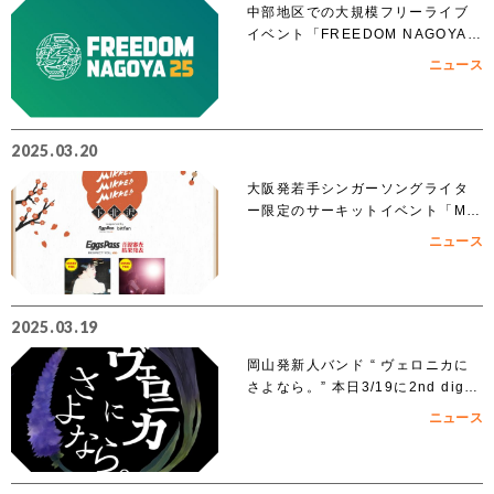
中部地区での大規模フリーライブ
イベント「FREEDOM NAGOYA 2
025」への出演を賭けたオーディシ
ニュース
ョンがスタート!!
2025.03.20
大阪発若手シンガーソングライタ
ー限定のサーキットイベント「MIK
KE!!MIKKE!!MIKKE!!2025下北
ニュース
沢」出演者 オーディションでアイ
ズルナ、ななせの2組の出演が決
定！！
2025.03.19
岡山発新人バンド “ ヴェロニカに
さよなら。” 本日3/19に2nd digit
al single「ノンフィクション」を
ニュース
リリース