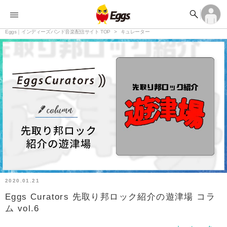


オーディション


ランキング
ログイン
アカウント登録

記事
Eggs｜インディーズバンド音楽配信サイト TOP
ログイン
キュレーター

タイムライン
アカウント登録

ライブ情報

楽曲アップロード
2020.01.21
Eggs Curators 先取り邦ロック紹介の遊津場 コラ
ム vol.6