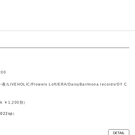
00
VEHOLIC/Flowers Loft/ERA/DaisyBar/mona records/DY C
k ￥1,200別）
f2022sp
）
DETAIL