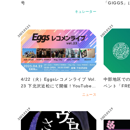
号
「GIGGS
加！
キュレーター
2025.03.21
2025.03.21
4/22（火）Eggsレコメンライブ Vol.
中部地区で
23 下北沢近松にて開催！YouTubeで
ベント「FREE
も無料生配信！
5」への出演
ニュース
がスタート!!
2025.03.19
2025.03.19