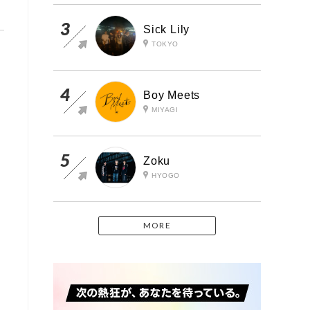
Sick Lily
TOKYO
Boy Meets
MIYAGI
l
Zoku
HYOGO
MORE