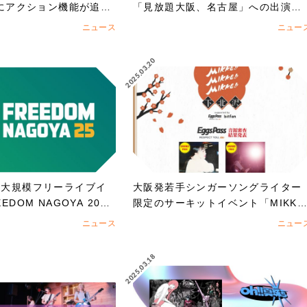
」にアクション機能が追
「見放題大阪、名古屋」への出演を
賭けたEggs Pass オーディション
ニュース
ニュー
スタート！！
2025.03.20
の大規模フリーライブイ
大阪発若手シンガーソングライター
DOM NAGOYA 202
限定のサーキットイベント「MIKK
を賭けたオーディション
E!!MIKKE!!MIKKE!!2025下北沢」
ニュース
ニュー
演者 オーディションでアイズルナ、
ななせの2組の出演が決定！！
2025.03.18