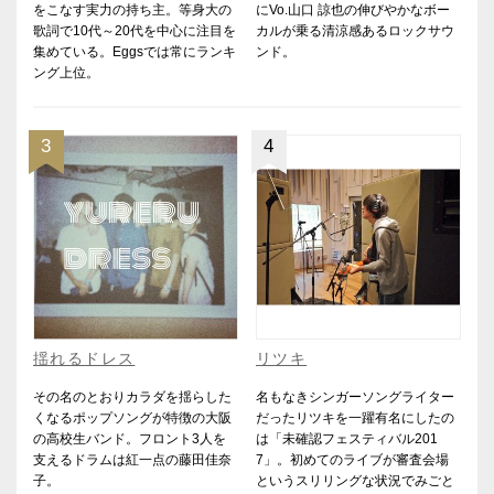
をこなす実力の持ち主。等身大の
にVo.山口 諒也の伸びやかなボー
歌詞で10代～20代を中心に注目を
カルが乗る清涼感あるロックサウ
集めている。Eggsでは常にランキ
ンド。
ング上位。
3
4
揺れるドレス
リツキ
その名のとおりカラダを揺らした
名もなきシンガーソングライター
くなるポップソングが特徴の大阪
だったリツキを一躍有名にしたの
の高校生バンド。フロント3人を
は「未確認フェスティバル201
支えるドラムは紅一点の藤田佳奈
7」。初めてのライブが審査会場
子。
というスリリングな状況でみごと