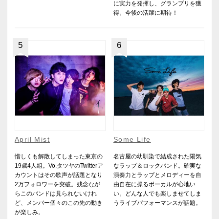
に実力を発揮し、グランプリを獲
得。今後の活躍に期待！
5
6
April Mist
Some Life
惜しくも解散してしまった東京の
名古屋の幼馴染で結成された陽気
19歳4人組。Vo.タツヤのTwitterア
なラップ＆ロックバンド。確実な
カウントはその歌声が話題となり
演奏力とラップとメロディーを自
2万フォロワーを突破。残念なが
由自在に操るボーカルが心地い
らこのバンドは見られないけれ
い。どんな人でも楽しませてしま
ど、メンバー個々のこの先の動き
うライブパフォーマンスが話題。
が楽しみ。