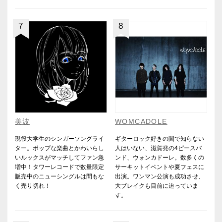
7
8
美波
WOMCADOLE
現役大学生のシンガーソングライ
ギターロック好きの間で知らない
ター。ポップな楽曲とかわいらし
人はいない、滋賀発の4ピースバ
いルックスがマッチしてファン急
ンド、ウォンカドーレ。数多くの
増中！タワーレコードで数量限定
サーキットイベントや夏フェスに
販売中のニューシングルは間もな
出演。ワンマン公演も成功させ、
く売り切れ！
大ブレイクも目前に迫っていま
す。