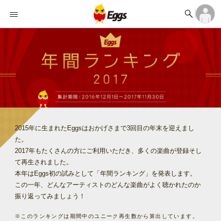


オーディション


ランキング
ログイン
アカウント登録

記事
ログイン

タイムライン
アカウント登録

ライブ情報

楽曲アップロード
2015年に生まれたEggsはおかげさまで3回目の年末を迎えまし
た。
2017年もたくさんの方にご利用いただき、多くの楽曲が登録そし
て再生されました。
本年はEggs初の試みとして「年間ランキング」を発表します。
この一年、どんなアーティストのどんな楽曲がよく聴かれたのか
振り返ってみましょう！
※このランキングは期間中のユニーク再生数から算出しています。