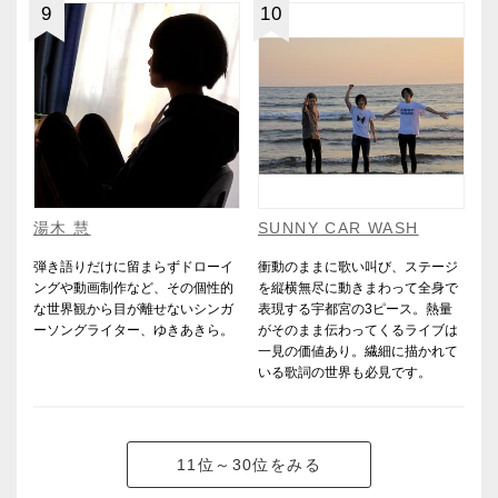
9
10
湯木 慧
SUNNY CAR WASH
弾き語りだけに留まらずドローイ
衝動のままに歌い叫び、ステージ
ングや動画制作など、その個性的
を縦横無尽に動きまわって全身で
な世界観から目が離せないシンガ
表現する宇都宮の3ピース。熱量
ーソングライター、ゆきあきら。
がそのまま伝わってくるライブは
一見の価値あり。繊細に描かれて
いる歌詞の世界も必見です。
11位～30位をみる