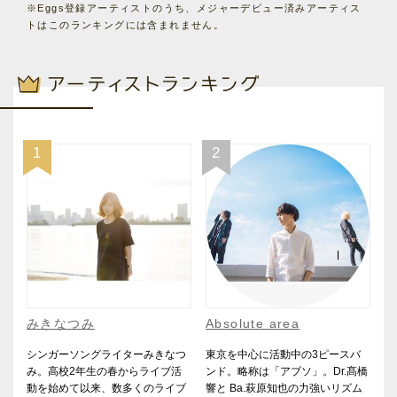
※Eggs登録アーティストのうち、メジャーデビュー済みアーティス
トはこのランキングには含まれません。
1
2
みきなつみ
Absolute area
シンガーソングライターみきなつ
東京を中心に活動中の3ピースバ
み。高校2年生の春からライブ活
ンド。略称は「アブソ」。Dr.髙橋
動を始めて以来、数多くのライブ
響と Ba.萩原知也の力強いリズム