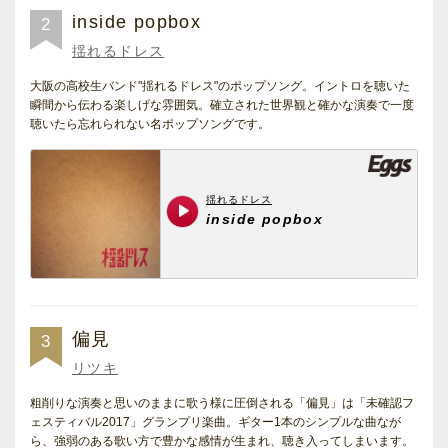
inside popbox
2
揺れるドレス
大阪の高校生バンド"揺れるドレス"のポップソング。イントロを聴いた
瞬間から伝わる楽しげな雰囲気。確立された世界観と確かな演奏で一度
聴いたら忘れられない名ポップソングです。
偏見
3
リツキ
粗削りな演奏と思いのままに歌う様に圧倒される「偏見」は「未確認フ
ェスティバル2017」グランプリ楽曲。ギター1本のシンプルな曲なが
ら、強弱のある歌い方で豊かな感情が生まれ、聴き入ってしまいます。