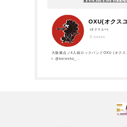
審査結果の発表は後日とな
OXU(オクス
(オクスユー)
OSAKA
大阪拠点ノ4人組ロックバンドOXU (オクスユー) #オ
r. @koresho_
...