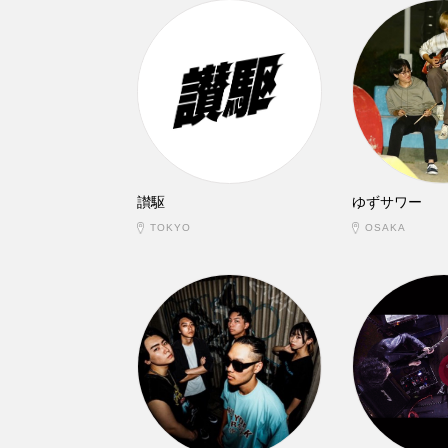
讃駆
ゆずサワー
TOKYO
OSAKA