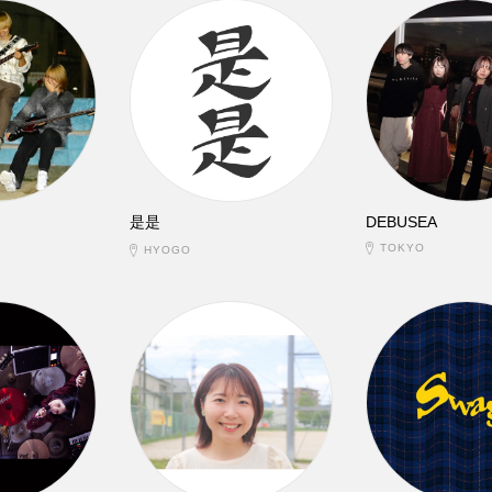
是是
DEBUSEA
TOKYO
HYOGO