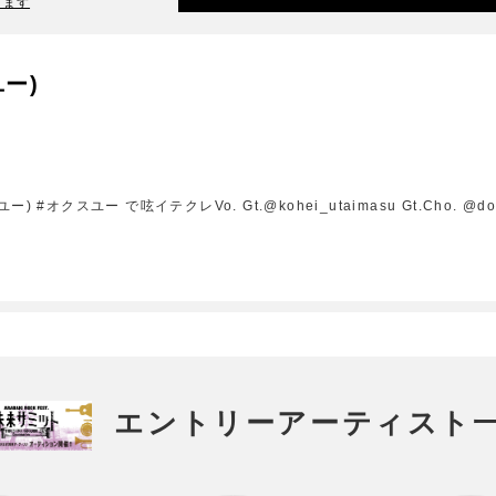
ります
ユー)
クスユー で呟イテクレVo. Gt.@kohei_utaimasu Gt.Cho. @docomo
エントリーアーティスト