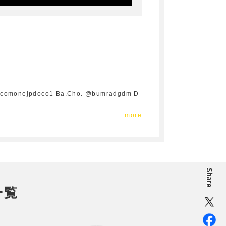
nejpdoco1 Ba.Cho. @bumradgdm D
more
一覧