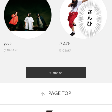
youth
さんひ
NAGANO
OSAKA
+ more
PAGE TOP