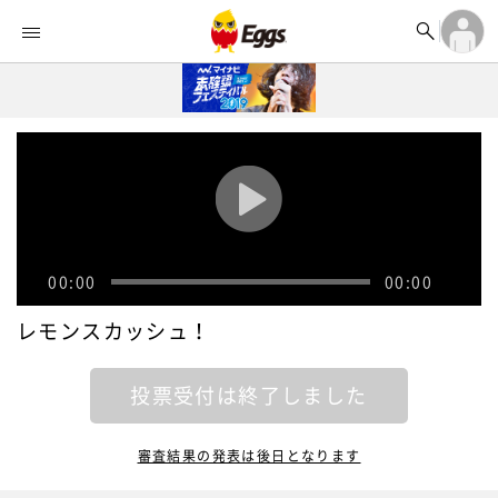


オーディション


ランキング
ログイン

記事
アカウント登録
ログイン

タイムライン
アカウント登録

ライブ情報

楽曲アップロード
00:00
00:00
レモンスカッシュ！
投票受付は終了しました
審査結果の発表は後日となります