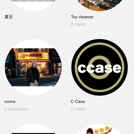
夏至
Toy cleanse
TOKYO
noma
C Case
FUKUSHIMA
TOKYO