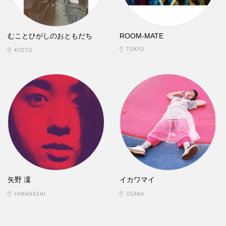
むことひがしのおともだち
ROOM-MATE
TOKYO
KYOTO
矢野 凜
イカワマイ
YAMANASHI
OSAKA