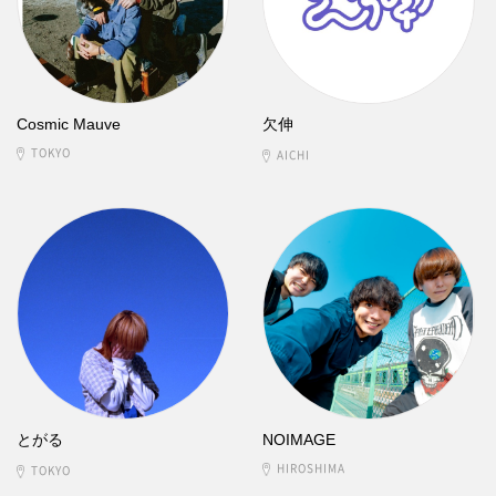
Cosmic Mauve
欠伸
TOKYO
AICHI
とがる
NOIMAGE
HIROSHIMA
TOKYO