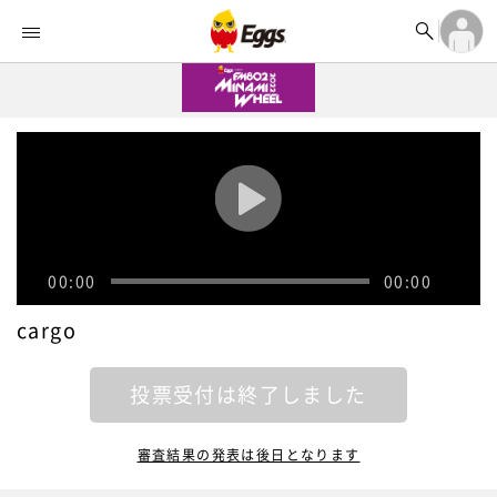


オーディション


ランキング
ログイン

記事
アカウント登録
ログイン

タイムライン
アカウント登録

ライブ情報

楽曲アップロード
00:00
00:00
cargo
投票受付は終了しました
審査結果の発表は後日となります