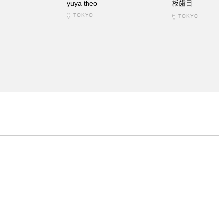
yuya theo
板歯目
TOKYO
TOKYO