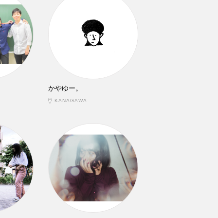
かやゆー。
KANAGAWA