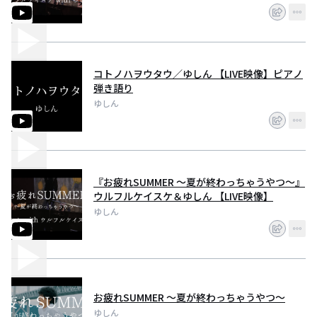
そして今は、税理士として応援したい気持ちから、「感動したよ」と言って
貰える歌が出来ることもあります。
歌で救われた僕たちは、そんな僕たちがもがいている事で生まれる歌で、誰
コトノハヲウタウ／ゆしん 【LIVE映像】ピアノ
かを救えるんだと思っています。
弾き語り
僕たちを救ってくれた歌・歌うたいたちがそうだったように。
ゆしん
歌声のクセもひどいし、一般的にみんなが好んでくれる歌は創れないのかも
しれないけれど。
もし、欲してくれる人が居るなら、一人も漏らさず届けてあげたい。
『お疲れSUMMER ～夏が終わっちゃうやつ～』
僕と、ゆしんというチームで、あなたの何かを、少しでも救えたら。
ウルフルケイスケ＆ゆしん 【LIVE映像】
ゆしん
僕たちの歌が、あなたのそばに届きますように…。
----------
関西生まれ、関西育ち。
ピアノ弾き語りシンガーソングライター。
お疲れSUMMER ～夏が終わっちゃうやつ～
税理士ミュージシャン。
ゆしん