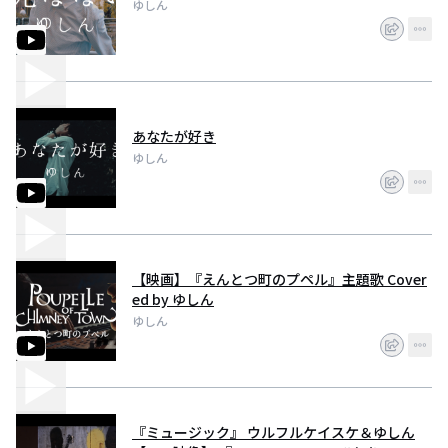
ゆしん
あなたが好き
ゆしん
【映画】『えんとつ町のプペル』主題歌 Cover
ed by ゆしん
ゆしん
『ミュージック』 ウルフルケイスケ＆ゆしん