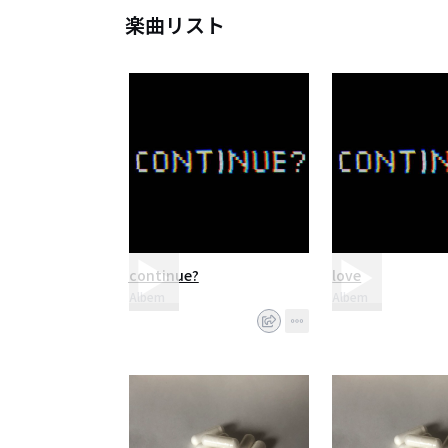
楽曲リスト
continue?
love
Albem
Albem