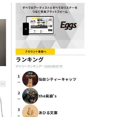
ランキング
デイリーランキング・
2026/08/07
付
1
仙台シティーキャッツ
check_indeterminate_small
2
the奥歯's
check_indeterminate_small
3
あひる文庫
arrow_drop_up