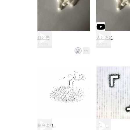
目と光
人と火と
Albem
Albem
箱庭より
「。」