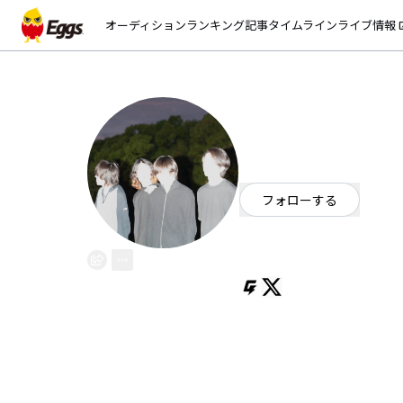
オーディション
ランキング
記事
タイムライン
ライブ情報
open_
Albem
EggsID：
Albem
21
フォロワー
フォローする
東京都
オルタナティブ
/
ダンス
Albem is a Japanese band forme