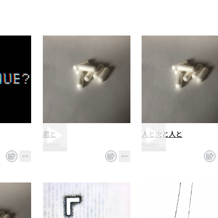
君と
人と火と人と
Albem
Albem