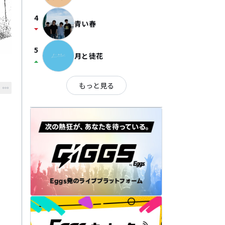
4
青い春
arrow_drop_down
5
月と徒花
arrow_drop_up
もっと見る