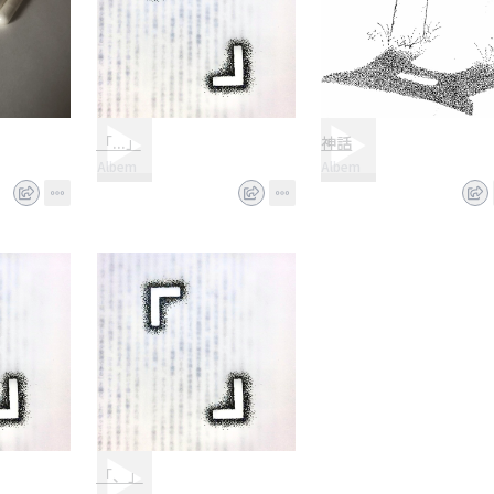
「...」
神話
Albem
Albem
「、」