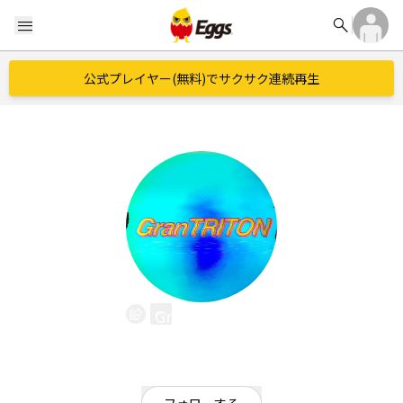
search
menu
公式プレイヤー(無料)でサクサク連続再生
GranTRITON
EggsID：
GranTRITON
4
フォロワー