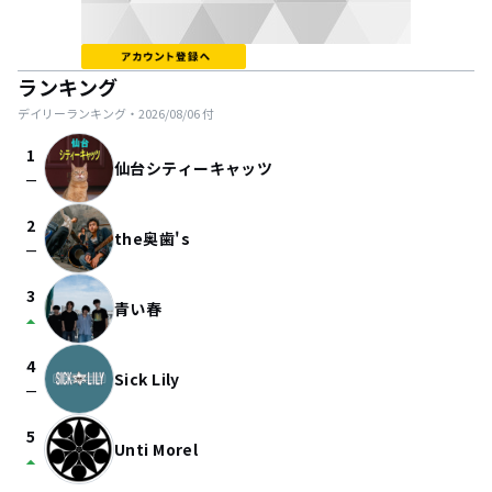
ランキング
デイリーランキング・
2026/08/06
付
1
仙台シティーキャッツ
check_indeterminate_small
2
the奥歯's
check_indeterminate_small
3
青い春
arrow_drop_up
4
Sick Lily
check_indeterminate_small
5
Unti Morel
arrow_drop_up