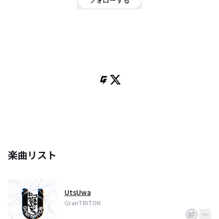
フォローする
千葉県
ポップ
/
ギターロック
/
ジャンルレスポップバンド
OFFICIAL WEBSITE
ジャンルレスポップバンド。
Vo/Gt. 柊羽
Drs. おーり
Key. たけ。
Ba. ハル
2021年春に当時高校生だった柊羽(Vo/Gt.)とおーり(Drs.)により結成。
ジャンルレスポップバンドと掲げ2024年春から本格的に始動。
それまでの3年間は楽曲制作やプランニング、ソロ活動などバンドの為の準備
期間であった。
楽曲リスト
UtsUwa
GranTRITON