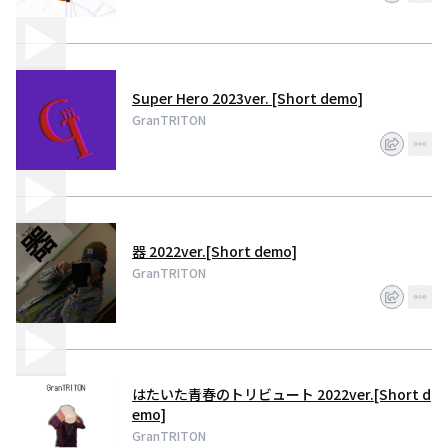
Super Hero 2023ver. [Short demo]
GranTRITON
器 2022ver.[Short demo]
GranTRITON
はたいた青春のトリビュート 2022ver.[Short d
emo]
GranTRITON