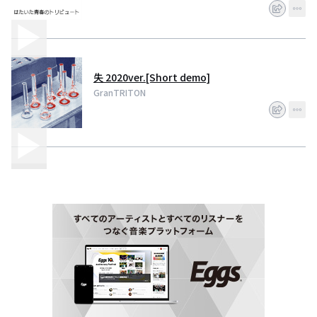
失 2020ver.[Short demo]
GranTRITON