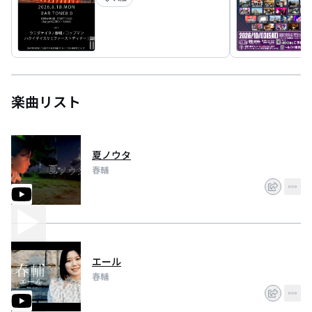
楽曲リスト
夏ノウタ
春輔
エール
春輔