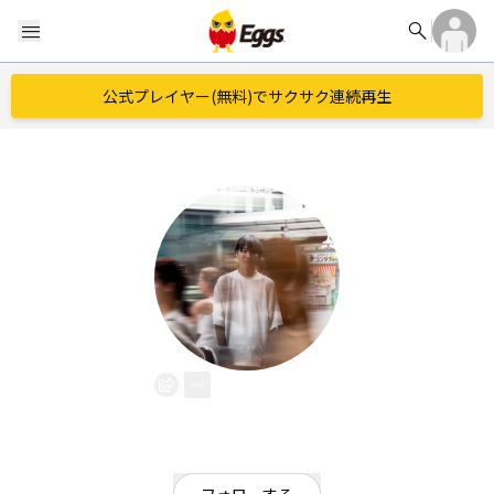
search
menu
公式プレイヤー(無料)でサクサク連続再生
春輔
EggsID：
HAL4261
0
フォロワー