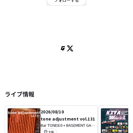
フォローする
大阪府
ポップ
/
シンガーソングライター
OFFICIAL WEBSITE
シンガーソングライター 春輔(しゅんすけ)
大阪府寝屋川で育ち、中学時代にアコースティックデュオ19(ジューク)に影
響される。
高校時代に誘われたバンドにベースがおらず、ベースで加入する。
そこからベーシストとして12年程歩むも脱退を機に、音楽を離れる。
が、自分で表現してみたいとの想いからコンプレックスだった声とギターを
持ち、0から音楽活動を始める。
自分に素直に / シンガーソングライター 春輔 / 長崎と兵庫のハーフ/
ライブ情報
2026/08/10
tone adjustment vol.131
Bar TONE8.0 + BASEMENT GALL
ERY
location_on
大阪