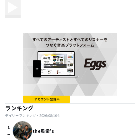
ランキング
デイリーランキング・
2026/08/10
付
1
the奥歯's
check_indeterminate_small