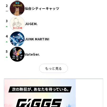
2
仙台シティーキャッツ
check_indeterminate_small
3
JUGEM.
arrow_drop_up
4
JUNK MARTINI
arrow_drop_up
5
Vatelier.
arrow_drop_up
もっと見る