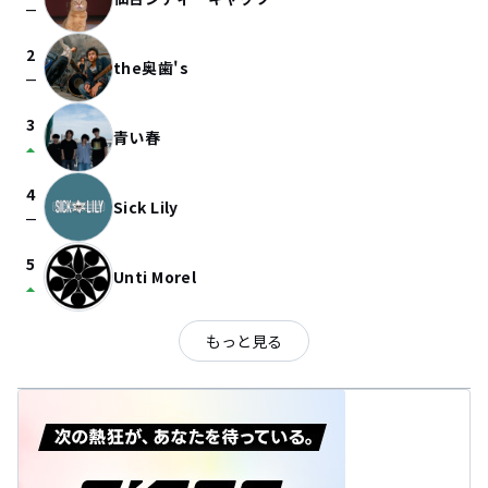
check_indeterminate_small
2
the奥歯's
check_indeterminate_small
3
青い春
arrow_drop_up
4
Sick Lily
check_indeterminate_small
5
Unti Morel
arrow_drop_up
もっと見る