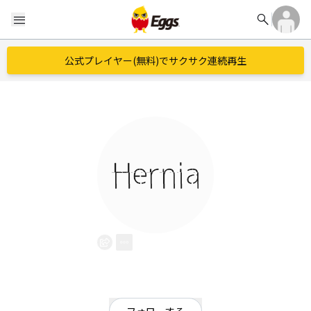
search
menu
公式プレイヤー(無料)でサクサク連続再生
Hernia
EggsID：
Hernia
44
フォロワー