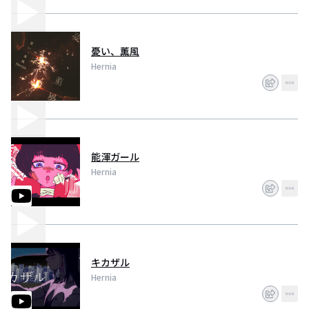
憂い、薫風
Hernia
能渾ガール
Hernia
キカザル
Hernia