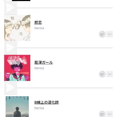
黙恋
Hernia
能渾ガール
Hernia
B線上の道化師
Hernia