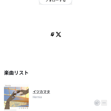
フォローする
大阪府
ポップ
/
ロック
《あの日に戻り、一度だけ———》
音魂ぐらんぷり2023『優秀賞』
楽曲リスト
イツカマタ
Hernia