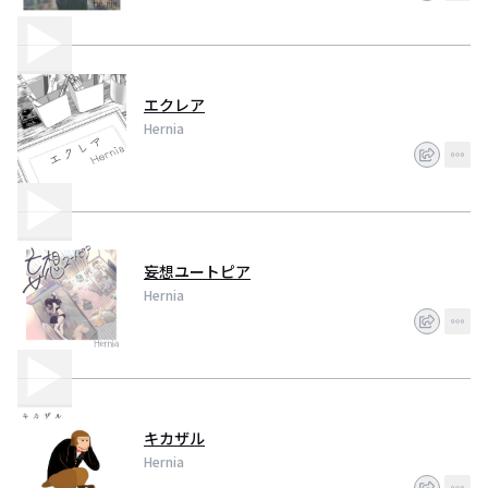
エクレア
Hernia
妄想ユートピア
Hernia
キカザル
Hernia