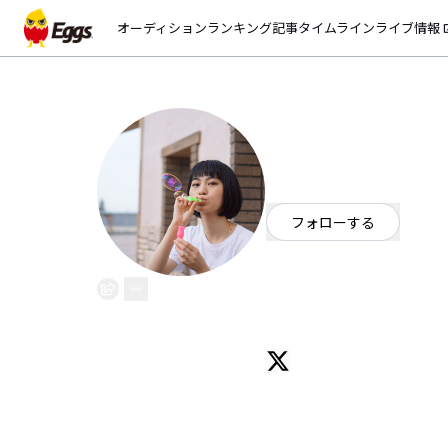
オーディション
ランキング
記事
タイムライン
ライブ情報
open_
JANOMETONES
EggsID：
JANOMETONES
2
フォロワー
フォローする
福岡県
ポップ
/
ジャズ
OFFICIAL WEBSITE
キュートでシックな国産ポップユニッ
福岡を拠点に様々な媒体で活動中