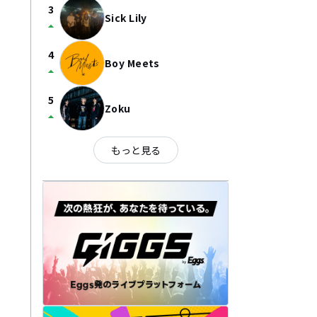
3
Sick Lily
arrow_drop_up
4
Boy Meets
arrow_drop_up
5
Zoku
arrow_drop_up
もっと見る