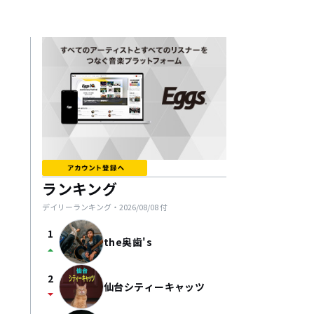
ランキング
デイリーランキング・
2026/08/08
付
1
the奥歯's
arrow_drop_up
2
仙台シティーキャッツ
arrow_drop_down