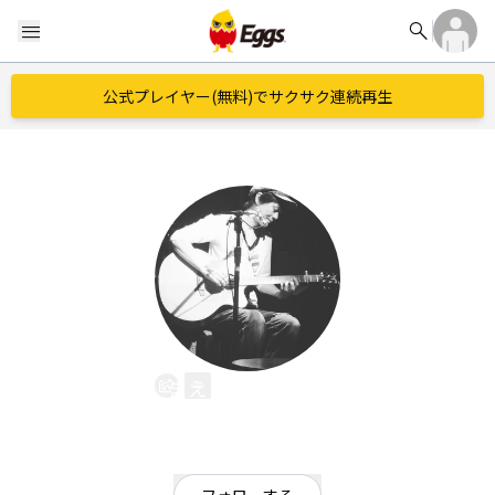
search
menu
公式プレイヤー(無料)でサクサク連続再生
まえざわけんいち
EggsID：
MAE_Yan_music
0
フォロワー