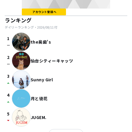
ランキング
デイリーランキング・
2026/08/11
付
1
the奥歯's
check_indeterminate_small
2
仙台シティーキャッツ
check_indeterminate_small
3
Sunny Girl
arrow_drop_up
4
月と徒花
arrow_drop_up
5
JUGEM.
arrow_drop_down