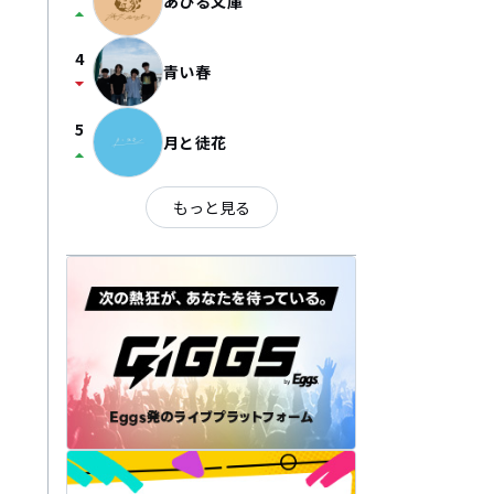
あひる文庫
arrow_drop_up
4
青い春
arrow_drop_down
5
月と徒花
arrow_drop_up
もっと見る