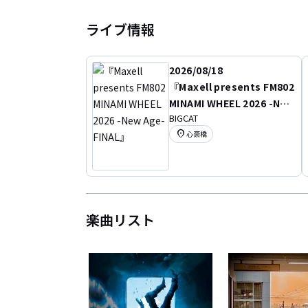
ライブ情報
2026/08/18
『Maxell presents FM802
MINAMI WHEEL 2026 -New
BIGCAT
Age- FINAL』
location_on
心斎橋
楽曲リスト