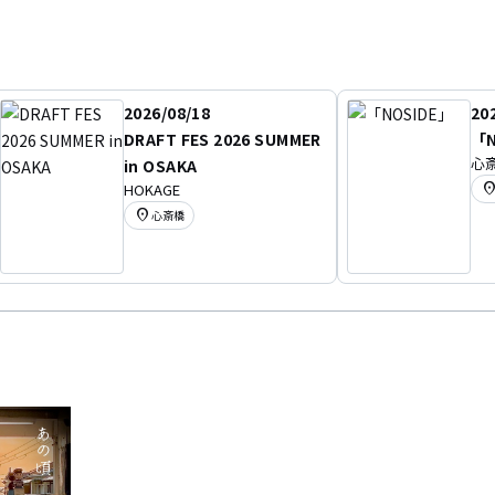
2026/08/18
20
DRAFT FES 2026 SUMMER
「N
心斎
in OSAKA
location
HOKAGE
location_on
心斎橋