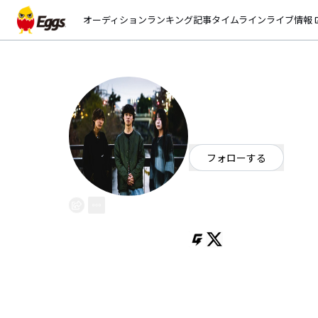
オーディション
ランキング
記事
タイムライン
ライブ情報
open_
TOTOJI
EggsID：
TOTOJI_official
21
フォロワー
フォローする
大阪府
ロック
大阪 寝屋川
あの頃を取り戻すロックバンド
Gt.Vo JOSEI BAND BAND
Ba.智樹
Dr.イクナガトア