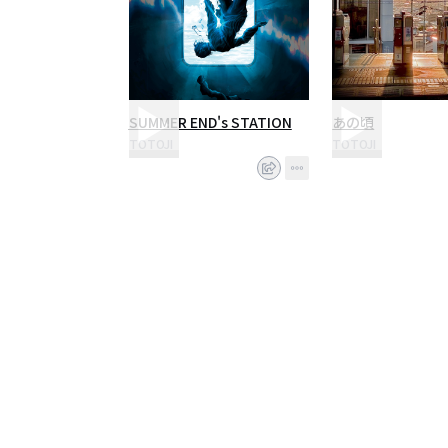
SUMMER END's STATION
あの頃
TOTOJI
TOTOJI