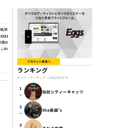
26/08/20
2026/08/21
OSIDE」
post public presents
橋BRONZE
「帰る場所は生活の中」
_on
KYOTO MUSE
心斎橋
t album 「生活の余白」
location_on
京都
ease tour 2026~
ランキング
デイリーランキング・
2026/08/07
付
1
仙台シティーキャッツ
check_indeterminate_small
2
the奥歯's
check_indeterminate_small
3