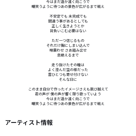
今はまだ遥か遠く向こうで

嘲笑うように待つあの景色が広がるまで戦え

不安定でも 未完成でも

間違う事があるとしても

正しく生きようとか

背負いこむ必要はない

ただ一つ信じるもの

それだけ胸にしまい込んで

喉震わせ さあ踏み出せ

息絶えるまで

走り抜けたその瞳は

よく澄んだ空の様だった

雲ひとつも寄せ付けない

そんな日に

このまま自分で作ったイメージさえも跳び越えて

君の声が 僕の声が響く限り歌っていよう

今はまだ遥か遠く向こうで

嘲笑うように待つあの景色が広がるまで戦え
アーティスト情報