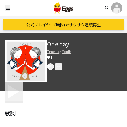
search
menu
公式プレイヤー(無料)でサクサク連続再生
One day
Time Lag Youth
1
歌詞