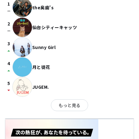
1
the奥歯's
check_indeterminate_small
2
仙台シティーキャッツ
check_indeterminate_small
3
Sunny Girl
arrow_drop_up
4
月と徒花
arrow_drop_up
5
JUGEM.
arrow_drop_down
もっと見る