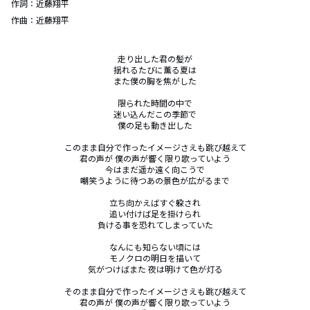
作詞：
近藤翔平
作曲：
近藤翔平
走り出した君の髪が

揺れるたびに薫る夏は

また僕の胸を焦がした

限られた時間の中で

迷い込んだこの季節で

僕の足も動き出した

このまま自分で作ったイメージさえも跳び越えて

君の声が 僕の声が響く限り歌っていよう

今はまだ遥か遠く向こうで

嘲笑うように待つあの景色が広がるまで

立ち向かえばすぐ躱され

追い付けば足を掛けられ

負ける事を恐れてしまっていた

なんにも知らない頃には

モノクロの明日を描いて

気がつけばまた 夜は明けて色が灯る

そのまま自分で作ったイメージさえも跳び越えて

君の声が 僕の声が響く限り歌っていよう
