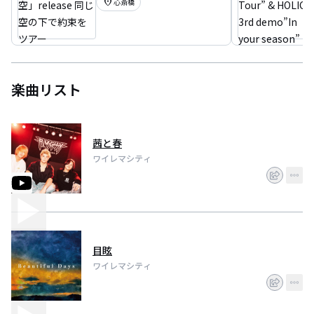
location_on
心斎橋
ツアー
楽曲リスト
茜と春
ワイレマシティ
目眩
ワイレマシティ