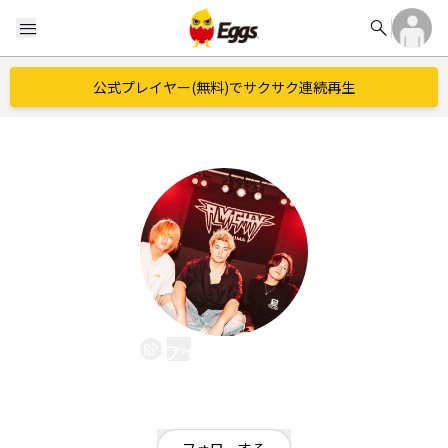
search
menu
公式プレイヤー(無料)でサクサク連続再生
ワイレマシティ
EggsID：
Wailema_City_2006
16
フォロワー