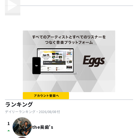
ランキング
デイリーランキング・
2026/08/08
付
1
the奥歯's
arrow_drop_up