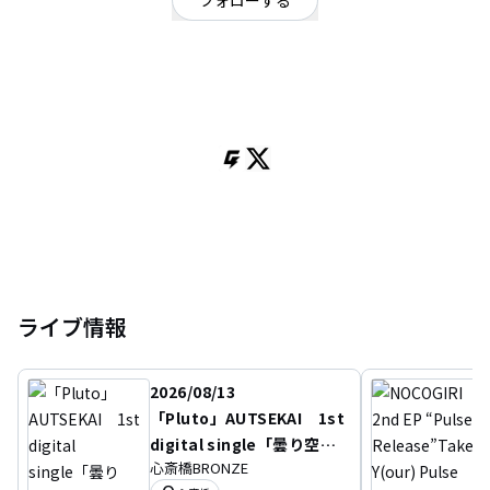
フォローする
広島県
パンク・メロコア・ハードコア
/
ロック
OFFICIAL WEBSITE
広島発 19歳3ピースロックバンド
ライブ情報
2026/08/13
「Pluto」AUTSEKAI 1st
digital single「曇り空」r
心斎橋BRONZE
elease 同じ空の下で約束を