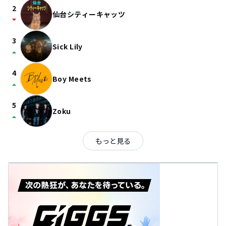
2
仙台シティーキャッツ
arrow_drop_down
3
Sick Lily
arrow_drop_up
4
Boy Meets
arrow_drop_up
5
Zoku
arrow_drop_up
もっと見る