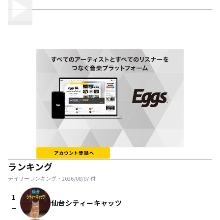
ランキング
デイリーランキング・
2026/08/07
付
1
仙台シティーキャッツ
check_indeterminate_small