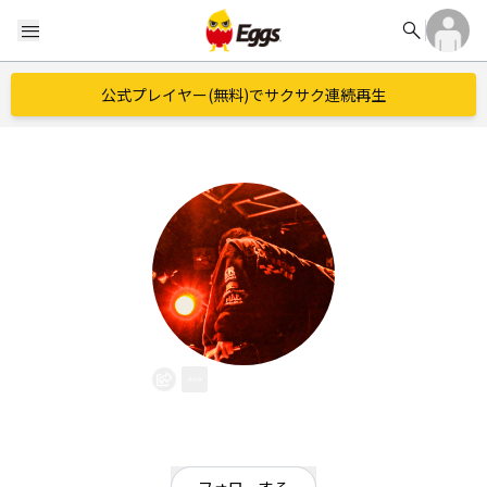
search
menu
公式プレイヤー(無料)でサクサク連続再生
KOUKI
EggsID：
gamichan06211
3
フォロワー