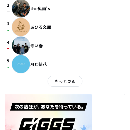
2
the奥歯's
check_indeterminate_small
3
あひる文庫
arrow_drop_up
4
青い春
arrow_drop_down
5
月と徒花
arrow_drop_up
もっと見る