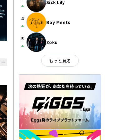
Sick Lily
arrow_drop_up
4
Boy Meets
arrow_drop_up
5
Zoku
arrow_drop_up
もっと見る