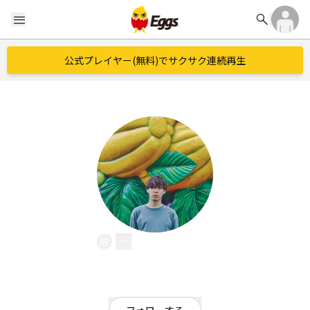
search
menu
公式プレイヤー(無料)でサクサク連続再生
組地ハル
EggsID：
kumihalu7
18
フォロワー