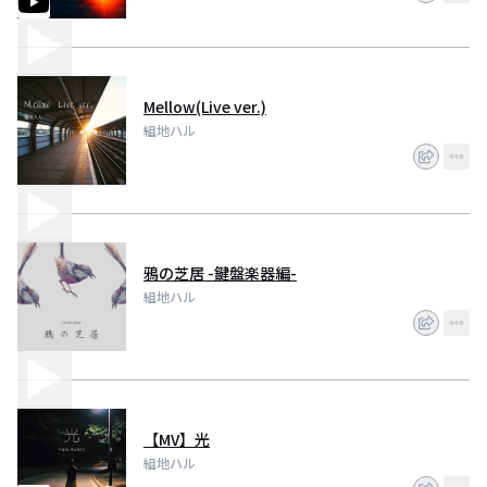
Mellow(Live ver.)
組地ハル
鴉の芝居 -鍵盤楽器編-
組地ハル
【MV】光
組地ハル