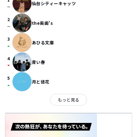
仙台シティーキャッツ
check_indeterminate_small
2
the奥歯's
check_indeterminate_small
3
あひる文庫
arrow_drop_up
4
青い春
arrow_drop_down
5
月と徒花
arrow_drop_up
もっと見る