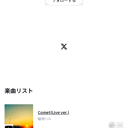
フォローする
東京都
シンガーソングライター
/
ポップ
OFFICIAL WEBSITE
広島県生まれ。
5〜7才まで米国イリノイ州で過ごす。
幼少期よりピアノに関心があり、広島に戻った後クラシックピアノを11年間
習う。
17才で広島FMのラジオ番組に電話出演し、自作曲を披露したことがきっかけ
でその年のラジオイベントにも出演。
「YMCA国際文化ホール」にて、200人以上の前で弾き語りで歌唱する。
20才の冬に上京。以来、都内のライブハウスを中心にピアノ弾き語りの活動
を続けている。
18年3月には、スガシカオ弾き語りツアーのオープニングアクトとして広島
公演に出演。700人を前にライブを披露。
楽曲リスト
5月に広島空港の音楽フェスで優勝し、10月には京都国際映画祭にイベント
出演。
Comet(Live ver.)
組地ハル