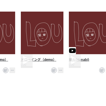
mo）
ドローイング（demo）
華火(Hanabi)
LOU
LOU