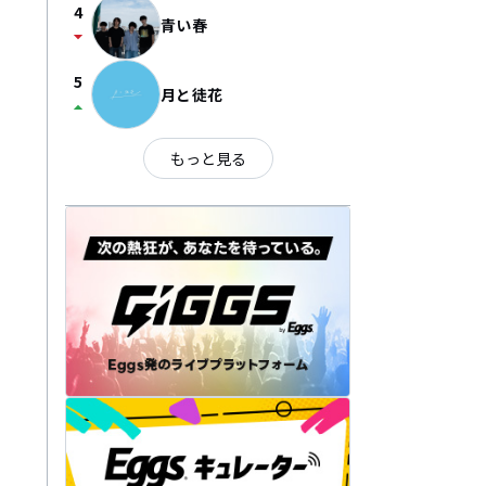
4
青い春
arrow_drop_down
5
月と徒花
arrow_drop_up
もっと見る