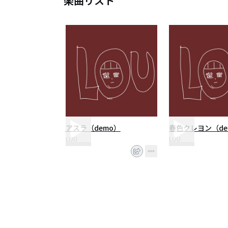
楽曲リスト
アスラ（demo）
春色クレヨン（de
LOU
LOU