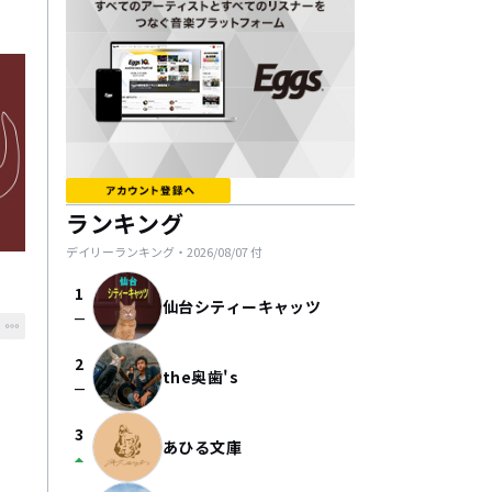
ランキング
デイリーランキング・
2026/08/07
付
1
仙台シティーキャッツ
check_indeterminate_small
2
the奥歯's
check_indeterminate_small
3
あひる文庫
arrow_drop_up