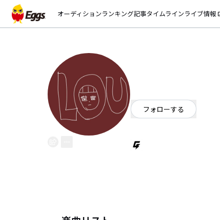
オーディション
ランキング
記事
タイムライン
ライブ情報
open_
LOU
EggsID：
luckyLOU_1999
0
フォロワー
フォローする
今日も一日お疲れさまです