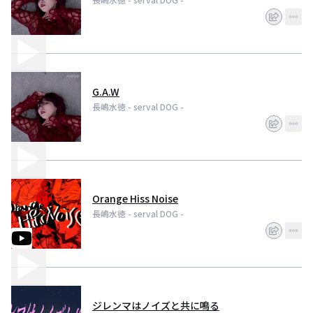
G.A.W
長嶋水徳 - serval DOG -
Orange Hiss Noise
長嶋水徳 - serval DOG -
ジレンマはノイズと共に鳴る