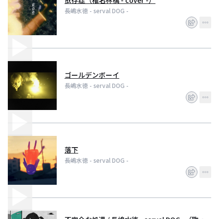
依存症（椎名林檎 - cover -）
長嶋水徳 - serval DOG -
ゴールデンボーイ
長嶋水徳 - serval DOG -
落下
長嶋水徳 - serval DOG -