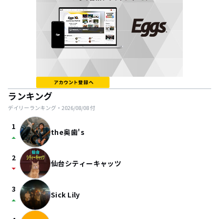
ランキング
デイリーランキング・
2026/08/08
付
1
the奥歯's
arrow_drop_up
2
仙台シティーキャッツ
arrow_drop_down
3
Sick Lily
arrow_drop_up