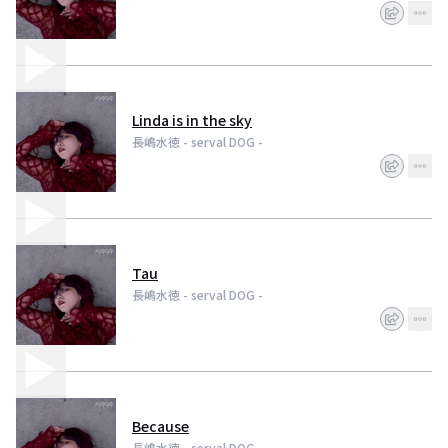
Linda is in the sky
長嶋水徳 - serval DOG -
Tau
長嶋水徳 - serval DOG -
Because
長嶋水徳 - serval DOG -