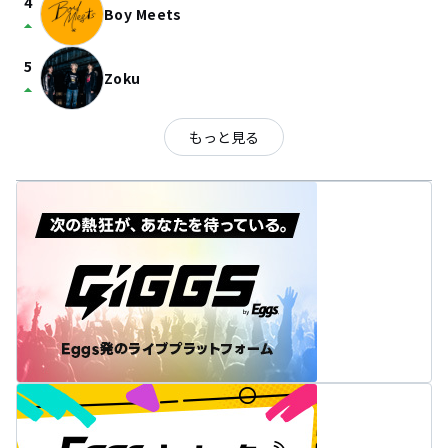
4
Boy Meets
arrow_drop_up
5
Zoku
arrow_drop_up
もっと見る