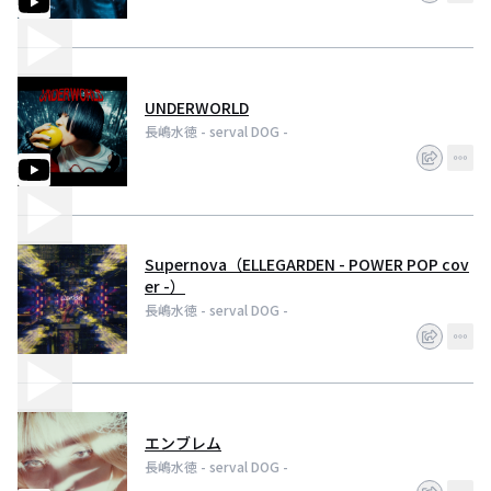
UNDERWORLD
長嶋水徳 - serval DOG -
Supernova（ELLEGARDEN - POWER POP cov
er -）
長嶋水徳 - serval DOG -
エンブレム
長嶋水徳 - serval DOG -