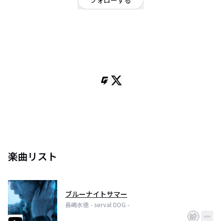
フォローする
静岡県
オルタナティブ
/
シンガーソングライター
OFFICIAL WEBSITE
静岡出身のシンガーソングライター、宅録アーティスト。
『未確認フェスティバル2019』ファイナリストへの選出を機に若手オルタナ
ティヴ・シーンのホープとして躍り出たバンド、MINOR THIRD。そのフロン
トマンである長嶋水徳が、“長嶋水徳 - serval DOG -”として2022年にソロ活
動を本格的に始動。
自身で全楽曲の作詞・作曲・編曲・レコーディング・ミックスを自宅スタジ
オで行う。
異才を放つダウナーかつ感情剥き出しの楽曲に、唯一無二の特徴的な声は、
儚くも力強いオルタナティヴ・ポップネスを表現し、既に早耳リスナーや各
楽曲リスト
種プレイリスター、音楽関係者を筆頭に話題を集めている。
ブルーナイトサマー
長嶋水徳 - serval DOG -