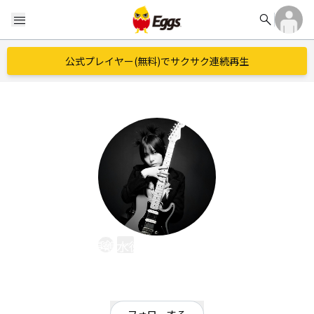
search
menu
公式プレイヤー(無料)でサクサク連続再生
長嶋水徳 - serval DOG -
EggsID：
minori19841999
143
フォロワー