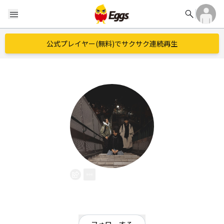
search
menu
公式プレイヤー(無料)でサクサク連続再生
mokuyo
EggsID：
mokuyo
9
フォロワー