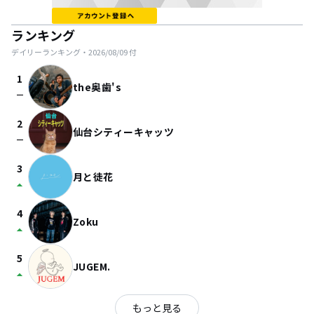
ランキング
デイリーランキング・
2026/08/09
付
1
the奥歯's
check_indeterminate_small
2
仙台シティーキャッツ
check_indeterminate_small
3
月と徒花
arrow_drop_up
4
Zoku
arrow_drop_up
5
JUGEM.
arrow_drop_up
もっと見る