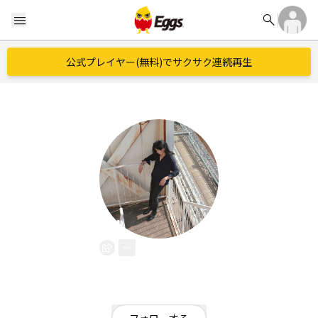
search
menu
公式プレイヤー(無料)でサクサク連続再生
Neo
EggsID：
neo112233
2
フォロワー