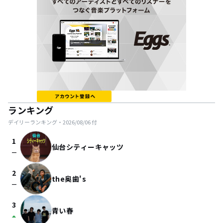
ランキング
デイリーランキング・
2026/08/06
付
1
仙台シティーキャッツ
check_indeterminate_small
2
the奥歯's
check_indeterminate_small
3
青い春
arrow_drop_up