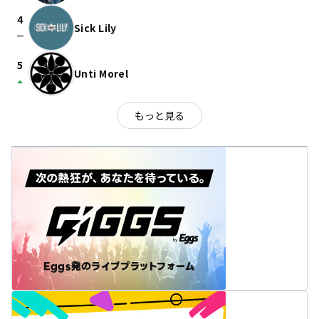
4
Sick Lily
check_indeterminate_small
5
Unti Morel
arrow_drop_up
もっと見る