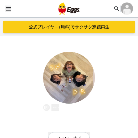
search
menu
公式プレイヤー(無料)でサクサク連続再生
サンドラ
EggsID：
sndr_kanpachi
5
フォロワー