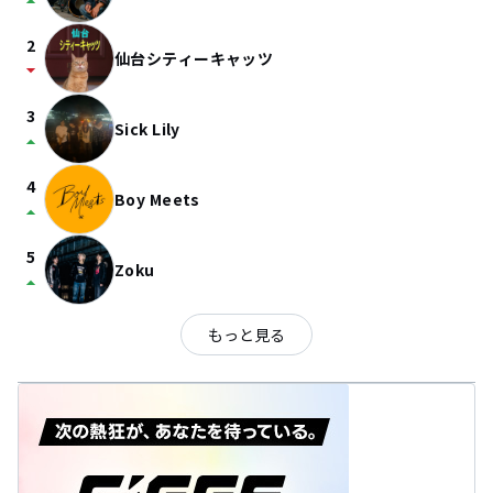
arrow_drop_up
2
仙台シティーキャッツ
arrow_drop_down
3
Sick Lily
arrow_drop_up
4
Boy Meets
arrow_drop_up
5
Zoku
arrow_drop_up
もっと見る