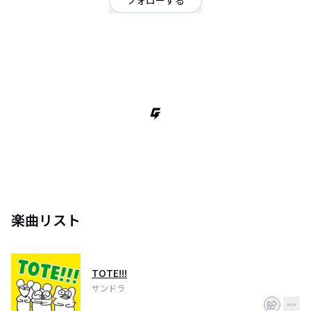
フォローする
京都府
ロック
/
ハードロック・ヘビーメタル
OFFICIAL WEBSITE
ガールズスリーピースバンド サンドラです！！
あなたの日頃の鬱憤、ストレス全部忘れさせます。
世のバンドの中でも1番仲が良い自信があります。
2月12日にKYOTO GATTACAで、サンドラライブします！
詳細はInstagram @sndr_kanpachi_ にあがってるので、是非チェックしてく
ださい！
楽曲リスト
TOTE!!!
サンドラ