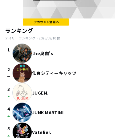
ランキング
デイリーランキング・
2026/08/10
付
1
the奥歯's
check_indeterminate_small
2
仙台シティーキャッツ
check_indeterminate_small
3
JUGEM.
arrow_drop_up
4
JUNK MARTINI
arrow_drop_up
5
Vatelier.
arrow_drop_up