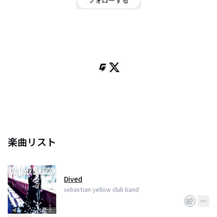
フォローする
東京都
ロック
/
ロック
2015年に結成。
ハラダカズヒロ（Gt＆Vo）、サワダカズキ（Gt）、アサクラユウ（Ba）、ナ
カヤマショウ（Dr）の四人構成で東京都下北沢を中心に活動中。
ライブ活動に加え、YOUTUBEやTwitterなどでも音源を展開中。
楽曲リスト
Dived
sebastian yellow club band