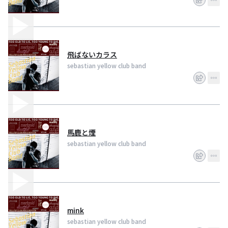
飛ばないカラス
sebastian yellow club band
馬鹿と煙
sebastian yellow club band
mink
sebastian yellow club band