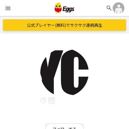
search
menu
公式プレイヤー(無料)でサクサク連続再生
sebastian yellow club band
EggsID：
sycb
0
フォロワー