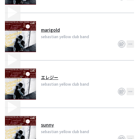
marigold
sebastian yellow club band
エレジー
sebastian yellow club band
sunny
sebastian yellow club band