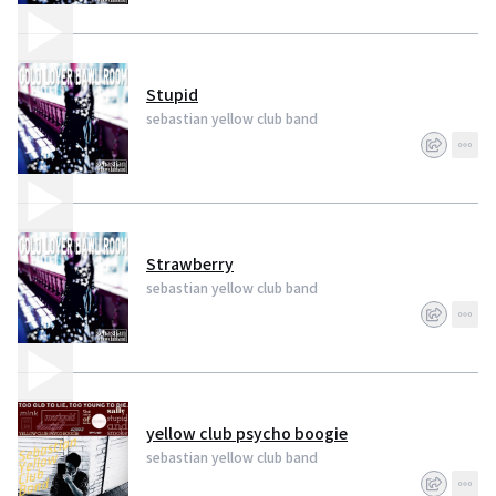
Stupid
sebastian yellow club band
Strawberry
sebastian yellow club band
yellow club psycho boogie
sebastian yellow club band