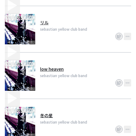
リル
sebastian yellow club band
low heaven
sebastian yellow club band
冬の星
sebastian yellow club band