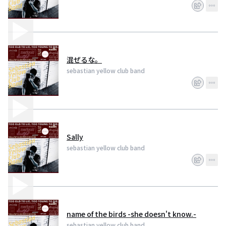
混ぜるな。
sebastian yellow club band
Sally
sebastian yellow club band
name of the birds -she doesn't know.-
sebastian yellow club band