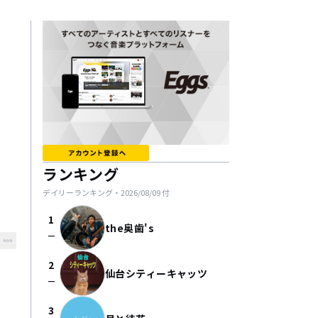
ランキング
デイリーランキング・
2026/08/09
付
1
the奥歯's
check_indeterminate_small
2
仙台シティーキャッツ
check_indeterminate_small
3