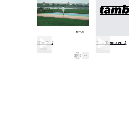
枕元では
赤心 (Demo ver.)
tambi
tambi