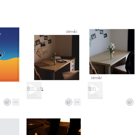
春だった
憧れ
tambi
tambi