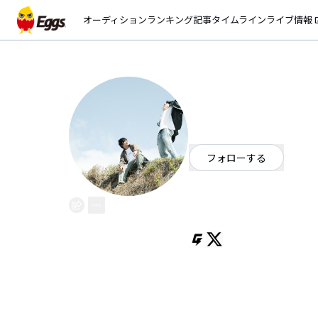
オーディション
ランキング
記事
タイムライン
ライブ情報
open_
tambi
EggsID：
tambi3_official
409
フォロワー
フォローする
東京都
ロック
/
オルタナティブ
3ピースロックバンド
僕らの日々を忘れない為に