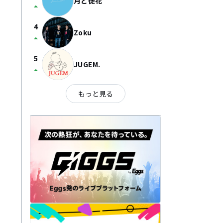
月と徒花
arrow_drop_up
4
Zoku
arrow_drop_up
5
JUGEM.
arrow_drop_up
もっと見る