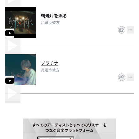
朝焼けを煽る
月追う彼方
プラチナ
月追う彼方