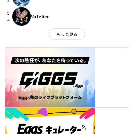
arrow_drop_up
5
Vatelier.
arrow_drop_up
もっと見る