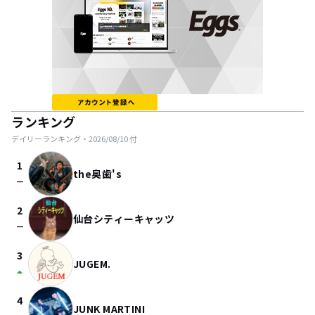
ランキング
デイリーランキング・
2026/08/10
付
1
the奥歯's
check_indeterminate_small
2
仙台シティーキャッツ
check_indeterminate_small
3
JUGEM.
arrow_drop_up
4
JUNK MARTINI