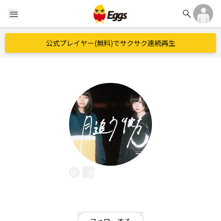
search
menu
公式プレイヤー(無料)でサクサク連続再生
月追う彼方
EggsID：
tsukioukanata
78
フォロワー