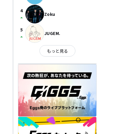
4
Zoku
arrow_drop_up
5
JUGEM.
arrow_drop_up
もっと見る