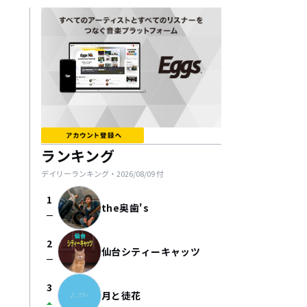
ランキング
デイリーランキング・
2026/08/09
付
1
the奥歯's
check_indeterminate_small
2
仙台シティーキャッツ
check_indeterminate_small
3
月と徒花
arrow_drop_up