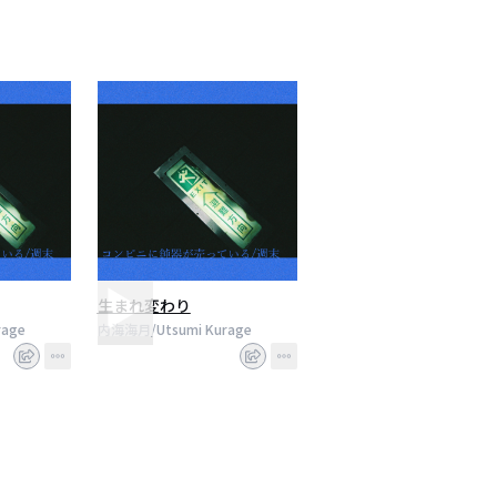
生まれ変わり
rage
内海海月/Utsumi Kurage