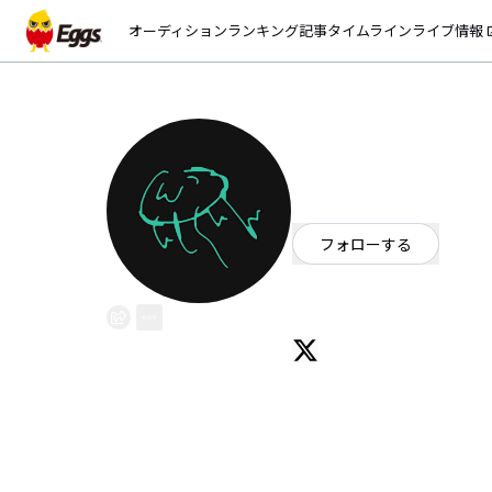
オーディション
ランキング
記事
タイムライン
ライブ情報
open_
内海海月/Utsumi 
EggsID：
utsu_mi_kura_ge
63
フォロワー
フォローする
千葉県
シンガーソングライター
19歳 千葉 / / 現 役 大 学 生 宅 録 ソ ロ