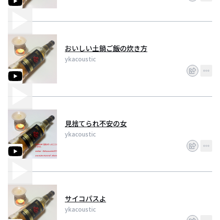
おいしい土鍋ご飯の炊き方
ykacoustic
見捨てられ不安の女
ykacoustic
サイコパスよ
ykacoustic