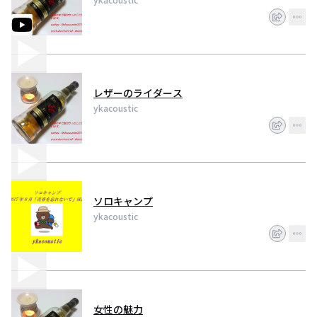
レザーのライダース
ykacoustic
ソロキャンプ
ykacoustic
女性の魅力