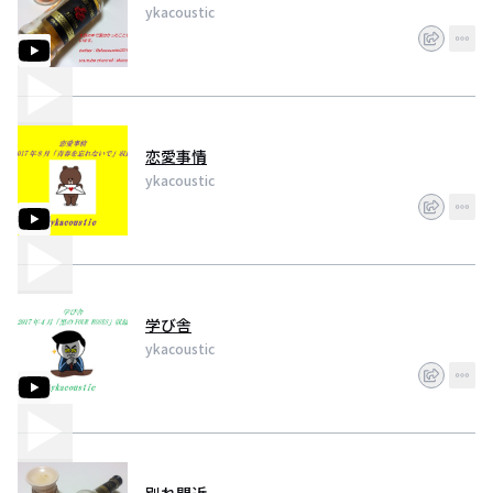
ykacoustic
恋愛事情
ykacoustic
学び舎
ykacoustic