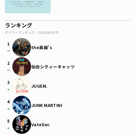
ランキング
デイリーランキング・
2026/08/10
付
1
the奥歯's
check_indeterminate_small
2
仙台シティーキャッツ
check_indeterminate_small
3
JUGEM.
arrow_drop_up
4
JUNK MARTINI
arrow_drop_up
5
Vatelier.
arrow_drop_up