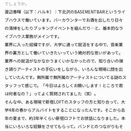
でしょうか。
渡辺春暉（以下：ハルキ）：下北沢のBASEMENTBARというライ
ブハウスで働いています。バーカウンターでお酒を出したり日々
の清掃をしたりブッキングイベントを組んだり…と、基本的なラ
イブハウス業務がメインです。
業界に入った経緯ですが、大学に通って就活をする中で、音楽業
界の裏方として働いていきたいっていう絶対的な思いがあって。
業界への就活がなかなかうまくいかなかったので、知り合いの弾
き語りアーティストの手伝いをしながら、いろんな現場に顔を出
していたんです。無所属で無所属のアーティストについてる謎のス
タッフって感じで。「今日はよろしくお願いします！ところで君
は何者なの？」ってよく質問されてました（笑）。
そんな中、ある現場で新宿LOFTのスタッフの方と知り合って、大
学4年の春からアルバイトをすることになったんです。そこから去
年の夏まで、約3年半くらい新宿ロフトでお世話になりました。本
当にいろいろな経験をさせてもらって。バンドとのつながりもそ