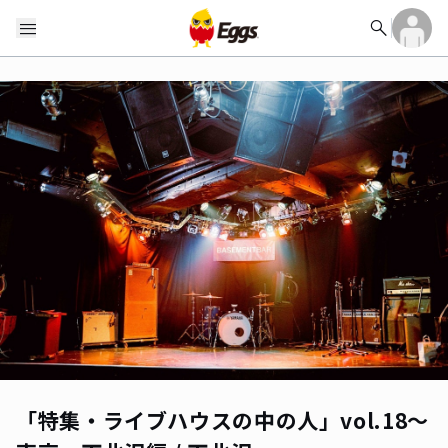
search
menu
「特集・ライブハウスの中の人」vol.18〜