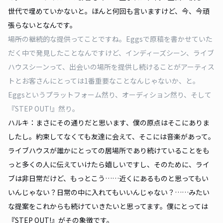
世代で埋めていかないと。ほんと何回も言いますけど、今、今頑
張らないとなんです。
――場所の継続的な提供ってことですね。Eggsで原稿を書かせていた
だく中で発見したことなんですけど、インディーズシーン、ライブ
ハウスシーンって、出会いの場所を提供し続けることがアーティス
トとお客さんにとっては1番重要なことなんじゃないか、と。
Eggsというプラットフォーム然り、オーディション然り、そして
『STEP OUT!』然り。
ハルキ：まさにその通りだと思います、僕の原点はそこにありま
したし。約束してなくても友達に会えて、そこには音楽があって。
ライブハウスが誰かにとっての居場所であり続けていることをも
っと多くの人に伝えていけたら嬉しいですし、そのために、ライ
ブは非日常だけど、もっとこう……近くにあるものと思ってもい
いんじゃない？日常の中に入れてもいいんじゃない？……みたい
な提案をこれからも続けていきたいと思ってます。僕にとっては
『STEP OUT!』がその象徴です。