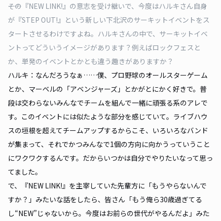
――その『NEW LINK!』の意志を受け継いで、今度はハルキさん自身
が『STEP OUT!』という新しい下北沢のサーキットイベントをス
タートさせるわけですよね。ハルキさんの中で、サーキットイベ
ントってどういうイメージがあります？例えばロックフェスと
か、単発のイベントとかとも違う趣きがありますか？
ハルキ：なんだろうなぁ……僕、プロ野球のオールスターゲーム
とか、マーベルの「アベンジャーズ」とかがとにかく好きで。普
段は交わらないみんなでチームを組んで一緒に頑張る系のアレで
す。このイベントには似たような部分を感じていて。ライブハウ
スの垣根を超えてチームアップするからこそ、いろいろなバンド
が集まって、それでかつみんなで1個の方向に向かうっていうこと
にワクワクするんです。だからいつかは自分でやりたいなって思っ
てました。
で、『NEW LINK!』を主宰していた先輩方に「もうやらないんで
すか？」みたいな話をしたら、皆さん「もう俺ら30歳過ぎてる
し“NEW”じゃないから。今度はお前らの世代がやるんだよ」みた