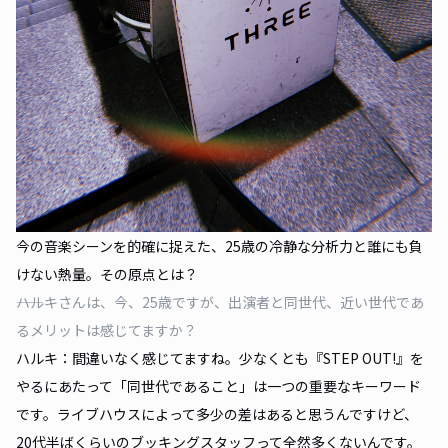
今の音楽シーンを的確に捉えた、25歳の冷静な分析力と誰にも負
けない熱量。その原点とは？
――ハルキさんは、今、25歳ですが、出演者と同世代、近い世代であ
るメリットは感じてますか？
ハルキ：間違いなく感じてますね。少なくとも『STEP OUT!』を
やるにあたって「同世代であること」は一つの重要なキーワード
です。ライブハウスによって多少の差はあると思うんですけど、
20代半ばくらいのブッキングスタッフって全然多くないんです。