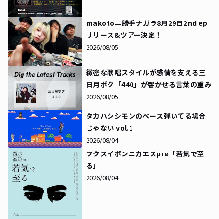
makotoニ勝手ナガラ8月29日2nd ep
リリース&ツアー決定！
2026/08/05
緻密な歌唱スタイルが感情を支える――三
日月ボク「440」が響かせる言葉の重み
2026/08/05
タカハシシモンのベース弾いてる場合
じゃない vol.1
2026/08/04
フクスイボンニカエスpre「若気で至
る」
2026/08/04