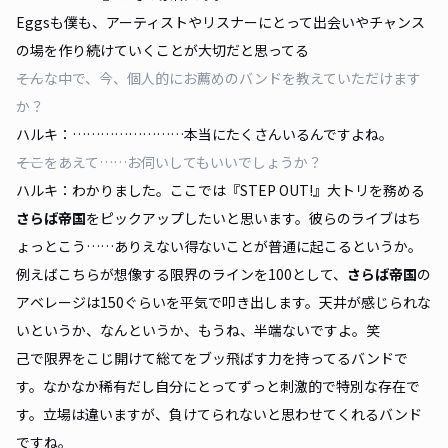
Eggsも僕も、アーティストやリスナーにとって出会いやチャンス
の場を作り続けていくことが大切だと思ってる
――そんな中で、今、個人的にお薦めのバンドを教えていただけます
か？
ハルキ：……………………本当にたくさんいるんですよね。
――そこをあえて……お伺いしてもいいでしょうか？
ハルキ：わかりました。ここでは『STEP OUT!』大トリを務める
さらば帝国
をピックアップしたいと思います。彼らのライブはち
ょっとこう……ありえない得ないことが普通に起こるというか。
例えばこちらが想像する限界のラインを100として、
さらば帝国
の
アベレージは150ぐらいを平気で叩き出します。天井が感じられな
いというか、なんというか、もうね、半端ないですよ。笑
己で限界をこじ開けて総てをブッ飛ばす力を持ってるバンドで
す。なかなか稀有だし自分にとってずっと刺激的で特別な存在で
す。立場は違いますが、負けてられないと思わせてくれるバンド
ですね。