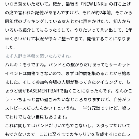
いな言葉をいただいて。確か、最後の『NEW LINK!』の打ち上げ
の席で言われた記憶があるんですけど、それが約2年前。そこから
同年代のブッキングしている友人とかに声をかけたり、知人から
いろいろ紹介してもらったりして。やりたいって言い出して、1年
半くらいかけて状況が徐々に整ってきて、開催することになりま
した。
――まず人脈の基盤を築いたんですね。
ハルキ：そうですね。バンドとの繋がりだけあってもサーキット
イベントは開催できないので、まずは仲間を集めることから始め
ました。そして参加各会場の人脈が整ってきたタイミングで、ち
ょうど僕がBASEMENTBARで働くことになったんです。なんかこ
う……ちょっと言い過ぎみたいなところありますけど、自分がラ
ストピースだったんかい！というね。…半分冗談ですけど、嘘っ
てわけでもない自負もあります。
これに関してはバンドだけいてもできないし、スタッフだけいて
もできないので。ここに至るまでのキャリアを形成するにあたっ