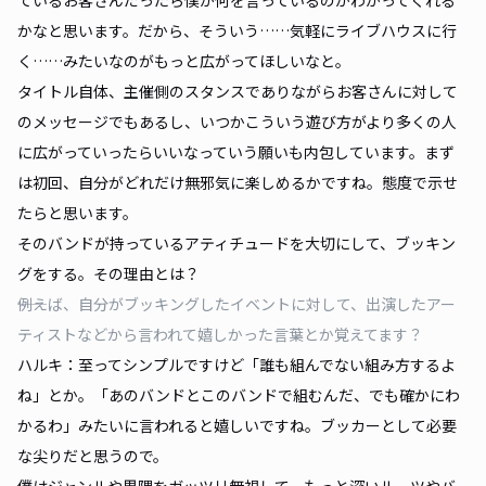
かなと思います。だから、そういう……気軽にライブハウスに行
く……みたいなのがもっと広がってほしいなと。
タイトル自体、主催側のスタンスでありながらお客さんに対して
のメッセージでもあるし、いつかこういう遊び方がより多くの人
に広がっていったらいいなっていう願いも内包しています。まず
は初回、自分がどれだけ無邪気に楽しめるかですね。態度で示せ
たらと思います。
そのバンドが持っているアティチュードを大切にして、ブッキン
グをする。その理由とは？
――例えば、自分がブッキングしたイベントに対して、出演したアー
ティストなどから言われて嬉しかった言葉とか覚えてます？
ハルキ：至ってシンプルですけど「誰も組んでない組み方するよ
ね」とか。「あのバンドとこのバンドで組むんだ、でも確かにわ
かるわ」みたいに言われると嬉しいですね。ブッカーとして必要
な尖りだと思うので。
僕はジャンルや界隈をガッツリ無視して、もっと深いルーツやバ