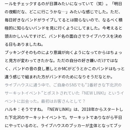
ールをチェックするのが日課みたいになっていて（笑）。「明日
の夜暇だな、どこに行こうかな…」みたいな感じでした。ただ、
毎日好きなバンドがライブしてるとは限らないので、なるべく積
極的に知らないバンドを見に行くようにしてました。今考えると
頭おかしいんですけど、バンド名の面白さでライブハウスを決め
る日もありましたね。
ブッキングそのものにより意識が向くようになってからはちょっ
と見方が変わってきたかな。ただの自分の好き嫌いだけではな
く、バンドの音の良し悪しとかMCがどうとかこのバンドはもっと
違う感じで組まれた方がバンドのためになりそうだなとか。
――ライブハウスに通う中で、ご自身のSNSでも“1番好きな下北沢の
サーキットイベント”とポストされていた『NEW LINK!』というイ
ベントに出会った。最初はお客さんとして？
ハルキ：そうですね。『NEW LINK!』は、2018年からスタートし
た下北沢のサーキットイベントで。サーキットでありながら平日
にやっているのと、ライブハウスのブッカーが主体となってブッ