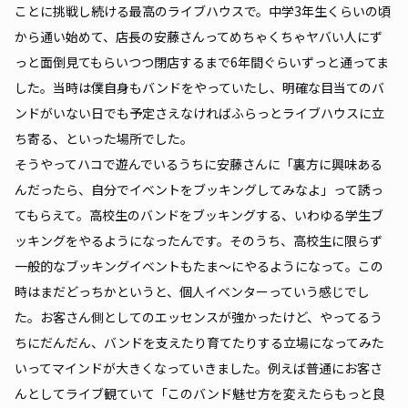
ことに挑戦し続ける最高のライブハウスで。中学3年生くらいの頃
から通い始めて、店長の安藤さんってめちゃくちゃヤバい人にず
っと面倒見てもらいつつ閉店するまで6年間ぐらいずっと通ってま
した。当時は僕自身もバンドをやっていたし、明確な目当てのバ
ンドがいない日でも予定さえなければふらっとライブハウスに立
ち寄る、といった場所でした。
そうやってハコで遊んでいるうちに安藤さんに「裏方に興味ある
んだったら、自分でイベントをブッキングしてみなよ」って誘っ
てもらえて。高校生のバンドをブッキングする、いわゆる学生ブ
ッキングをやるようになったんです。そのうち、高校生に限らず
一般的なブッキングイベントもたま〜にやるようになって。この
時はまだどっちかというと、個人イベンターっていう感じでし
た。お客さん側としてのエッセンスが強かったけど、やってるう
ちにだんだん、バンドを支えたり育てたりする立場になってみた
いってマインドが大きくなっていきました。例えば普通にお客さ
んとしてライブ観ていて「このバンド魅せ方を変えたらもっと良