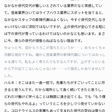
なかなか世代交代が難しいとされている業界だなと実感してい
て。音楽業界ひいてはライブハウス業界にスポットを当てると、
なかなかスタッフの新陳代謝はよくない。今すぐ世代交代しなき
ゃいけないほど深刻ではないですが、上の世代が安心できる程に
は下の世代が育っているわけではないのかなとも思います。まさ
に今、僕らの世代が頑張らねばならない理由です。
――ちょっと今、目からうろこが落ちたというか……。めちゃくちゃ
冷静な視点ですね。確かに音楽業界の新陳代謝についてはおっし
ゃる通りで。私もよく考えたりもするんですが、上がずっといる
から下が出てこないんじゃないか……って視点しかありませんで
した。
ハルキ：そこはまた一長一短で。先輩たちがすごいってことに尽
きると思うんです。だから場所として長く続いてきたと思うし、
どれだけ働けど学べることは無限に湧き出てくる。でも「もう僕
らの世代もやれるよ」っていうところを少しづつ見せていかない
と。コロナウイルスの影響もあって生まれた世代の空白は僕らの