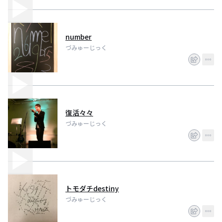
number
づみゅーじっく
復活々々
づみゅーじっく
トモダチdestiny
づみゅーじっく