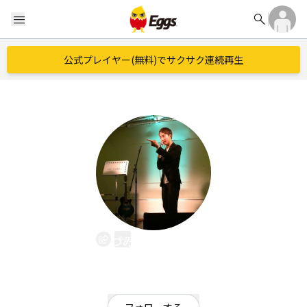
search
menu
公式プレイヤー(無料)でサクサク連続再生
づみゅーじっく
EggsID：
HARUKA
44
フォロワー