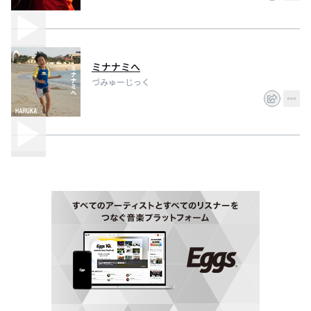
ミナナミへ
づみゅーじっく