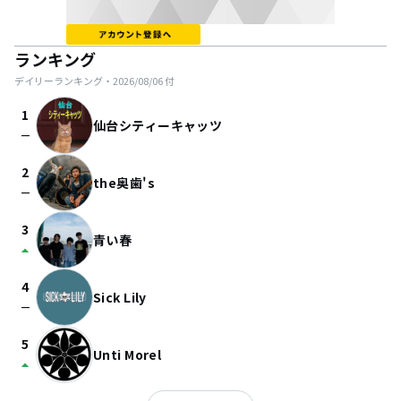
ランキング
デイリーランキング・
2026/08/06
付
1
仙台シティーキャッツ
check_indeterminate_small
2
the奥歯's
check_indeterminate_small
3
青い春
arrow_drop_up
4
Sick Lily
check_indeterminate_small
5
Unti Morel
arrow_drop_up