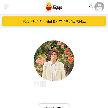
search
menu
公式プレイヤー(無料)でサクサク連続再生
喉黒 一/Hajime Nodogla.
EggsID：
hajime_nodoglaw
7
フォロワー