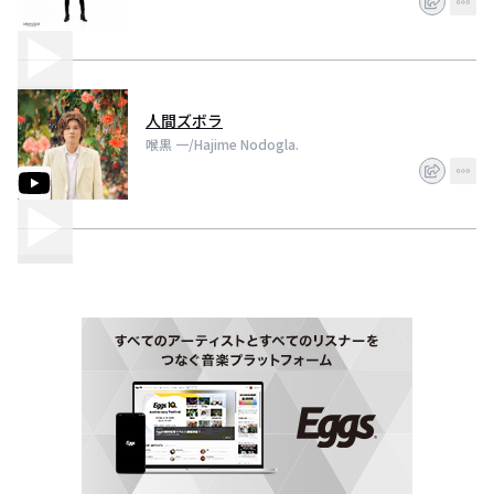
人間ズボラ
喉黒 一/Hajime Nodogla.