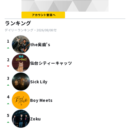
ランキング
デイリーランキング・
2026/08/08
付
1
the奥歯's
arrow_drop_up
2
仙台シティーキャッツ
arrow_drop_down
3
Sick Lily
arrow_drop_up
4
Boy Meets
arrow_drop_up
5
Zoku
arrow_drop_up