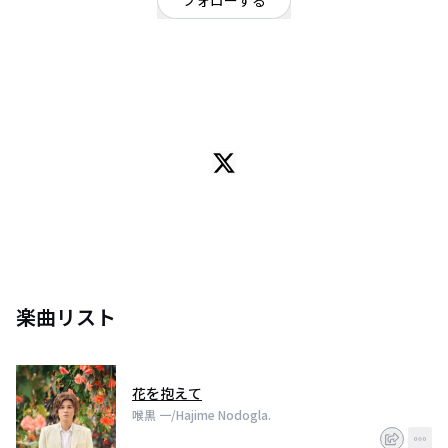
フォローする
東京都
シンガーソングライター
/
ロック
OFFICIAL WEBSITE
2022年ファーストフルアルバムでインディーズ・デビュー。楽曲が日本テレ
ビ「バスリズム02」で取り上げられる。2023年ファーストEPをリリース。
収録曲の「人間ズボラ」には、お笑い芸人に牧野ステテコが出演するなど話
題を集める。2025年「何者」、「東京シンデレラ」をデジタルリリース。
楽曲リスト
花を抱えて
喉黒 一/Hajime Nodogla.