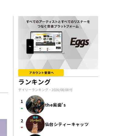
ランキング
デイリーランキング・
2026/08/08
付
1
the奥歯's
arrow_drop_up
2
仙台シティーキャッツ
arrow_drop_down