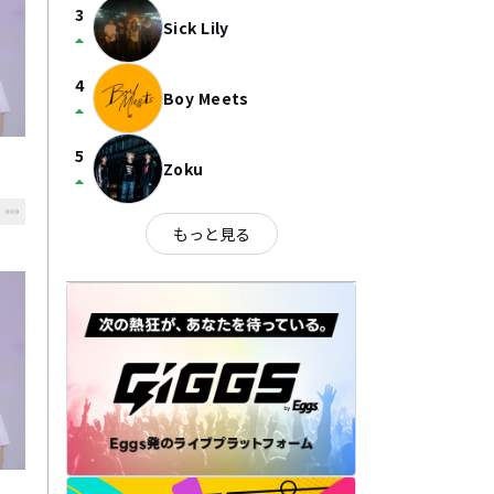
3
Sick Lily
arrow_drop_up
4
Boy Meets
arrow_drop_up
5
Zoku
arrow_drop_up
もっと見る