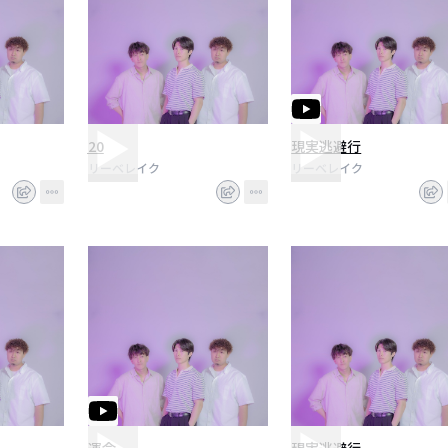
20
現実逃避行
リーベレイク
リーベレイク