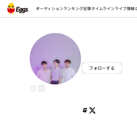
オーディション
ランキング
記事
タイムライン
ライブ情報
open_
リーベレイク
EggsID：
liebelake
76
フォロワー
フォローする
東京都
ロック
/
ポップ
OFFICIAL WEBSITE
2020年12月結成
Vo./Gt. azuma
Ba./Cho.こーへー
Dr./Cho.みぎわ
作詞・作曲を手がける azuma
徴。