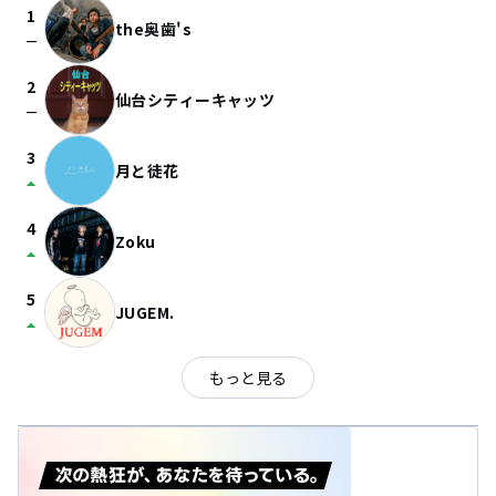
1
the奥歯's
check_indeterminate_small
2
仙台シティーキャッツ
check_indeterminate_small
3
月と徒花
arrow_drop_up
4
Zoku
arrow_drop_up
5
JUGEM.
arrow_drop_up
もっと見る