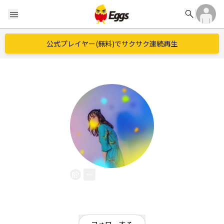
search
menu
公式プレイヤー(無料)でサクサク連続再生
naco
EggsID：
naco_pin
180
フォロワー