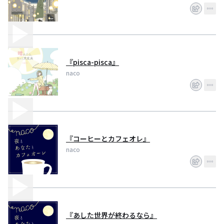
『pisca-pisca』
naco
『コーヒーとカフェオレ』
naco
『あした世界が終わるなら』