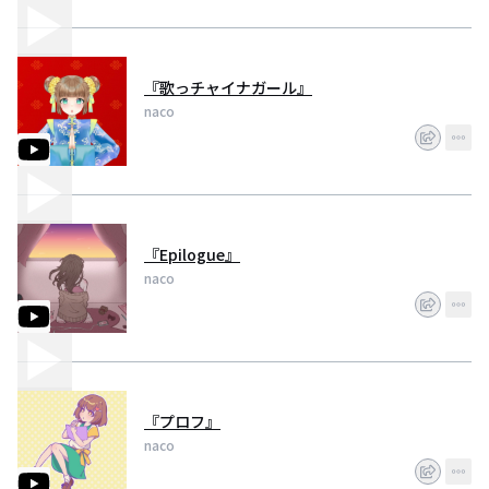
『歌っチャイナガール』
naco
『Epilogue』
naco
『プロフ』
naco