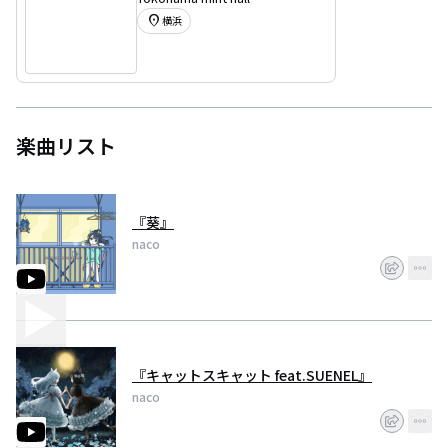
location_on
横浜
楽曲リスト
『葵』
naco
『キャットスキャット feat.SUENEL』
naco