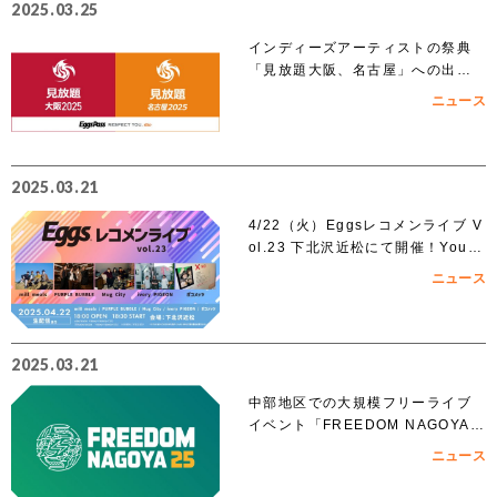
2025.03.25
インディーズアーティストの祭典
「見放題大阪、名古屋」への出演
を賭けたEggs Pass オーディショ
ニュース
ンがスタート！！
2025.03.21
4/22（火）Eggsレコメンライブ V
ol.23 下北沢近松にて開催！YouT
ubeでも無料生配信！
ニュース
2025.03.21
中部地区での大規模フリーライブ
イベント「FREEDOM NAGOYA 2
025」への出演を賭けたオーディシ
ニュース
ョンがスタート!!