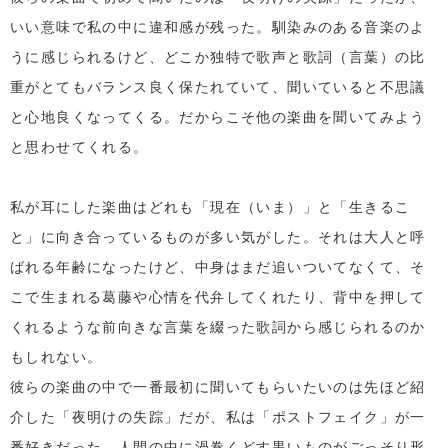
いい意味で私の中に違和感が残った。馴染みのある音楽のよ
うに感じられるけど、どこか独特で歌声と歌詞（言葉）の比
重がとてもバランス良く保たれていて、聞いていると不思議
と心地良くなってくる。だからこそ他の楽曲を聞いてみよう
と思わせてくれる。
私が耳にした楽曲はどれも「現在（いま）」と「生きるこ
と」に向き合っているものが多い気がした。それは大人と呼
ばれる年齢になったけど、中身はまだ追いついてなくて、そ
こで生まれる葛藤や心情を代弁してくれたり、背中を押して
くれるような前向きな言葉を綴った歌詞から感じられるのか
もしれない。
彼らの楽曲の中で一番最初に聞いてもらいたいのは先ほど紹
介した「夜明けの失踪」だが、私は「ポストフェイク」が一
番好きだった。人間の中に渦巻くどす黒いものがごっそり形