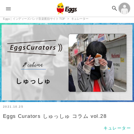


オーディション


ランキング
ログイン
アカウント登録

記事
Eggs｜インディーズバンド音楽配信サイト TOP
ログイン
キュレーター

タイムライン
アカウント登録

ライブ情報

楽曲アップロード
2021.10.25
Eggs Curators しゅっしゅ コラム vol.28
キュレーター