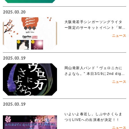
2025.03.20
大阪発若手シンガーソングライタ
ー限定のサーキットイベント「MIK
KE!!MIKKE!!MIKKE!!2025下北
ニュース
沢」出演者 オーディションでアイ
ズルナ、ななせの2組の出演が決
定！！
2025.03.19
岡山発新人バンド “ ヴェロニカに
さよなら。” 本日3/19に2nd digit
al single「ノンフィクション」を
ニュース
リリース
2025.03.19
いよいよ春近し。しぶやさくらま
つりLIVEへの出演者が決定！！
ニュース