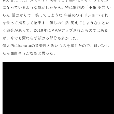
になっているような気がしたから。特に歌詞の「不倫 謝罪 い
らん 話ばかりで 笑ってしまうな 午後のワイドショー/それ
を食って指差して物申す 僕らの生活 笑えてしまうな」とい
う部分があって、2018年にMVがアップされたものではある
が、今でも変わらず頷ける部分も多かった。
個人的にkanataの音楽性と近いものを感じたので、対バンし
たら面白そうだなあと思った。