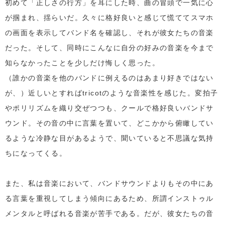
初めて「正しさの行方」を耳にした時、曲の冒頭で一気に心
が掴まれ、揺らいだ。久々に格好良いと感じて慌ててスマホ
の画面を表示してバンド名を確認し、それが彼女たちの音楽
だった。そして、同時にこんなに自分の好みの音楽を今まで
知らなかったことを少しだけ悔しく思った。
（誰かの音楽を他のバンドに例えるのはあまり好きではない
が、）近しいとすればtricotのような音楽性を感じた。変拍子
やポリリズムを織り交ぜつつも、クールで格好良いバンドサ
ウンド。その音の中に言葉を置いて、どこかから俯瞰してい
るような冷静な目があるようで、聞いていると不思議な気持
ちになってくる。
また、私は音楽において、バンドサウンドよりもその中にあ
る言葉を重視してしまう傾向にあるため、所謂インストゥル
メンタルと呼ばれる音楽が苦手である。だが、彼女たちの音