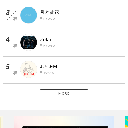
月と徒花
HYOGO
Zoku
HYOGO
JUGEM.
TOKYO
MORE