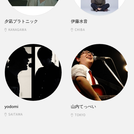
夕凪プラトニック
伊藤水音
KANAGAWA
CHIBA
yodomi
山内てっぺい
SAITAMA
TOKYO