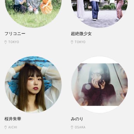
フリコニー
超絶微少女
TOKYO
TOKYO
桜井朱華
みのり
AICHI
OSAKA