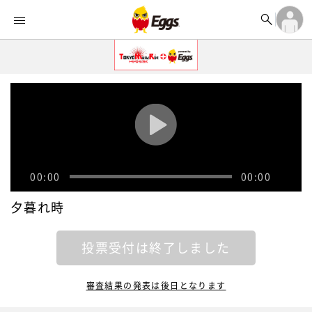


オーディション


ランキング
ログイン

記事
アカウント登録
ログイン

タイムライン
アカウント登録

ライブ情報

楽曲アップロード
00:00
00:00
夕暮れ時
投票受付は終了しました
審査結果の発表は後日となります