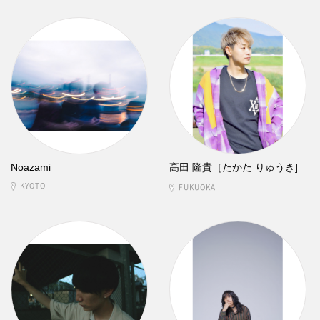
Noazami
高田 隆貴［たかた りゅうき]
KYOTO
FUKUOKA